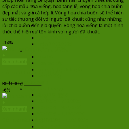
Dưới 500,000đ
cấp các mẫu hoa viếng, hoa tang lễ, vòng hoa chia buồn
500,000đ – 700,000đ
đẹp mắt và giá cả hợp lí. Vòng hoa chia buồn sẽ thể hiện
700,000đ – 900,000đ
sự tiếc thương đối với người đã khuất cũng như những
900,000đ – 1,100,000đ
lời chia buồn đến gia quyến. Vòng hoa viếng là một hình
1,100,000đ – 1,500,000đ
thức thể hiện sự tôn kính với người đã khuất.
1,500,000đ – 2,000,000đ
-14%
Trên 2,000,000đ
Chọn hoa theo mẫu
+
Hoa bó
Xem nhanh
Hoa cao cấp
Hoa siêu to khổng lồ
Giỏ Hoa Chia Buồn – HV229
Lan hồ điệp
Hoa chúc mừng
Giá
Giá
800.000
₫
690.000
₫
Chọn hoa theo giá
gốc
hiện
-6%
Dưới 500,000đ
là:
tại
500,000đ – 700,000đ
800.000 ₫.
là:
+
700,000đ – 900,000đ
690.000 ₫.
Xem nhanh
900,000đ – 1,100,000đ
Giỏ hoa màu trắng HV102
1,100,000đ – 1,500,000đ
1,500,000đ – 2,000,000đ