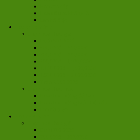
Hoa cao cấp
Hoa siêu to khổng lồ
Lan hồ điệp
Hoa chúc mừng
Chọn hoa theo giá
Dưới 500,000đ
500,000đ – 700,000đ
700,000đ – 900,000đ
900,000đ – 1,100,000đ
1,100,000đ – 1,500,000đ
1,500,000đ – 2,000,000đ
Trên 2,000,000đ
Chọn hoa theo mẫu
Hoa chúc mừng để bàn
Hoa chúc mừng kiểu hiện đại
Lan hồ điệp
Hoa chia buồn
Chọn hoa theo giá
Dưới 700,000đ
700,000đ – 900,000đ