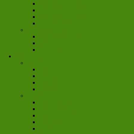
900,000đ – 1,100,000đ
1,100,000đ – 1,500,000đ
1,500,000đ – 2,000,000đ
Trên 2,000,000đ
Chọn hoa theo mẫu
Vòng hoa công giáo
Giỏ trái cây
Kiểu miền bắc
Kiểu dáng
Nổi bật
Hoa bó
Hoa hộp giấy
Hoa hộp gỗ
Bó hoa trái cây
Mua nhiều
Hoa cầm tay cô dâu
Hoa siêu to khổng lồ
Hoa cắm bình
Hoa trái cây
Lan hồ điệp