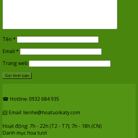
Tên
*
Email
*
Trang web
☎ Hotline: 0932 684 935
📨 Email: lienhe@hoatuoikaty.com
Hoạt động: 7h - 22h (T2 - T7); 7h - 18h (CN)
Danh mục hoa tươi