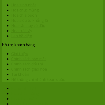
Hoa sinh nhật
Hoa chúc mừng
Hoa chia buồn
Hoa siêu to khổng lồ
Hoa cầm tay cô dâu
Hoa trái cây
Lan hồ điệp
Hỗ trợ khách hàng
Giới thiệu
Chính sách bảo mật
Chính sách đổi trả
Chính sách giao hoa
Tài khoản
Hệ thống chi nhánh toàn quốc
Hoa sinh nhật
Hoa chúc mừng
Hoa chia buồn
Hoa siêu to khổng lồ