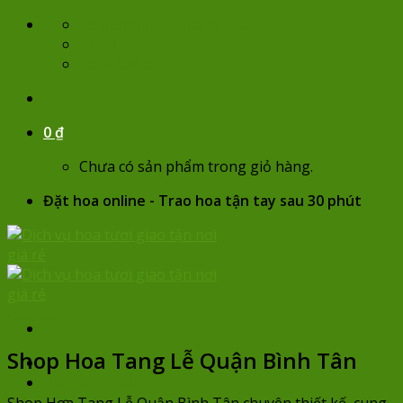
Skip
lienhe@hoatuoikaty.com
to
07:00 - 22:00
content
0932 684 935
0
₫
Chưa có sản phẩm trong giỏ hàng.
Đặt hoa online - Trao hoa tận tay sau 30 phút
Vòng hoa
Shop Hoa Tang Lễ Quận Bình Tân
Trang chủ
Hoa sinh nhật
Chọn hoa theo giá
Shop Hoa Tang Lễ Quận Bình Tân chuyên thiết kế, cung