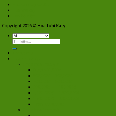
Hoa cầm tay cô dâu
Hoa trái cây
Lan hồ điệp
Copyright 2026 ©
Hoa tươi Katy
Tìm
kiếm:
Trang chủ
Hoa sinh nhật
Chọn hoa theo giá
Dưới 500,000đ
500,000đ – 700,000đ
700,000đ – 900,000đ
900,000đ – 1,100,000đ
1,100,000đ – 1,500,000đ
1,500,000đ – 2,000,000đ
Trên 2,000,000đ
Chọn hoa theo mẫu
Hoa bó