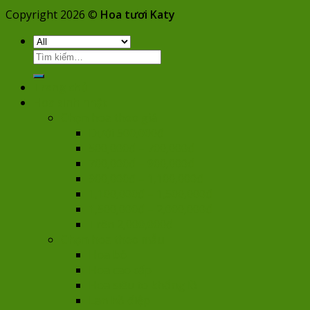
Copyright 2026 ©
Hoa tươi Katy
Tìm
kiếm:
Trang chủ
Hoa sinh nhật
Chọn hoa theo giá
Dưới 500,000đ
500,000đ – 700,000đ
700,000đ – 900,000đ
900,000đ – 1,100,000đ
1,100,000đ – 1,500,000đ
1,500,000đ – 2,000,000đ
Trên 2,000,000đ
Chọn hoa theo mẫu
Hoa bó
Hoa cao cấp
Hoa siêu to khổng lồ
Lan hồ điệp