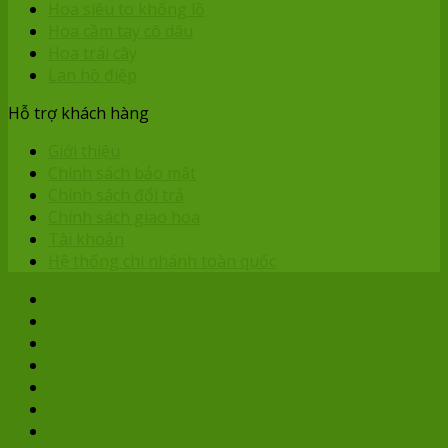
Hoa siêu to khổng lồ
Hoa cầm tay cô dâu
Hoa trái cây
Lan hồ điệp
Hỗ trợ khách hàng
Giới thiệu
Chính sách bảo mật
Chính sách đổi trả
Chính sách giao hoa
Tài khoản
Hệ thống chi nhánh toàn quốc
Hoa sinh nhật
Hoa chúc mừng
Hoa chia buồn
Hoa siêu to khổng lồ
Hoa cầm tay cô dâu
Hoa trái cây
Lan hồ điệp