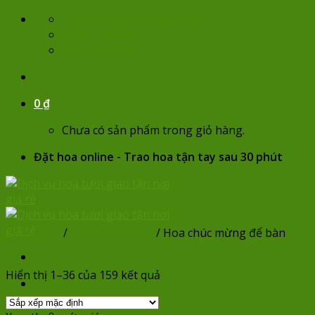
Skip
lienhe@hoatuoikaty.com
to
07:00 - 22:00
content
0932 684 935
0
₫
Chưa có sản phẩm trong giỏ hàng.
Đặt hoa online - Trao hoa tận tay sau 30 phút
Trang chủ
/
Hoa chúc mừng
/
Hoa chúc mừng để bàn
Lọc
Hiển thị 1–36 của 159 kết quả
Trang chủ
Hoa sinh nhật
Chọn hoa theo giá