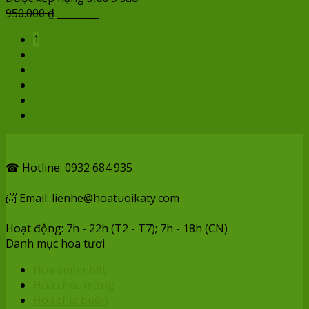
Giá
Giá
950.000
₫
740.000
₫
gốc
hiện
1
là:
tại
2
950.000 ₫.
là:
3
740.000 ₫.
4
5
☎ Hotline: 0932 684 935
📨 Email: lienhe@hoatuoikaty.com
Hoạt động: 7h - 22h (T2 - T7); 7h - 18h (CN)
Danh mục hoa tươi
Hoa sinh nhật
Hoa chúc mừng
Hoa chia buồn