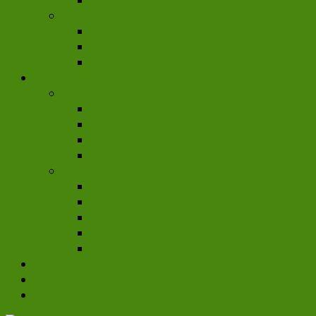
Trên 2,000,000đ
Chọn hoa theo mẫu
Vòng hoa công giáo
Giỏ trái cây
Kiểu miền bắc
Kiểu dáng
Nổi bật
Hoa bó
Hoa hộp giấy
Hoa hộp gỗ
Bó hoa trái cây
Mua nhiều
Hoa cầm tay cô dâu
Hoa siêu to khổng lồ
Hoa cắm bình
Hoa trái cây
Lan hồ điệp
Hoa Vu Lan
Hoa 8/3
Đăng nhập