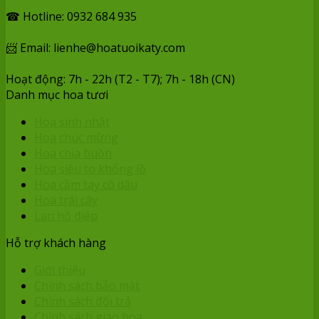
☎ Hotline: 0932 684 935
📨 Email: lienhe@hoatuoikaty.com
Hoạt động: 7h - 22h (T2 - T7); 7h - 18h (CN)
Danh mục hoa tươi
Hoa sinh nhật
Hoa chúc mừng
Hoa chia buồn
Hoa siêu to khổng lồ
Hoa cầm tay cô dâu
Hoa trái cây
Lan hồ điệp
Hỗ trợ khách hàng
Giới thiệu
Chính sách bảo mật
Chính sách đổi trả
Chính sách giao hoa