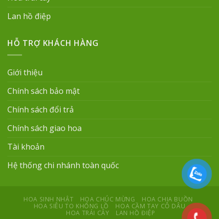
Lan hồ điệp
HỖ TRỢ KHÁCH HÀNG
Giới thiệu
Chính sách bảo mật
Chính sách đổi trả
Chính sách giao hoa
Tài khoản
Hệ thống chi nhánh toàn quốc
HOA SINH NHẬT
HOA CHÚC MỪNG
HOA CHIA BUỒN
HOA SIÊU TO KHỔNG LỒ
HOA CẦM TAY CÔ DÂU
HOA TRÁI CÂY
LAN HỒ ĐIỆP