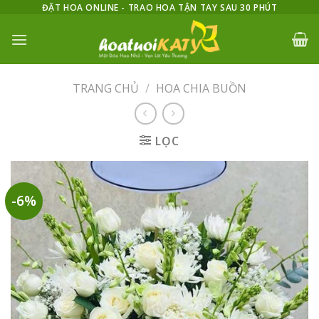
Skip
ĐẶT HOA ONLINE - TRAO HOA TẬN TAY SAU 30 PHÚT
to
content
TRANG CHỦ
/
HOA CHIA BUỒN
LỌC
-6%