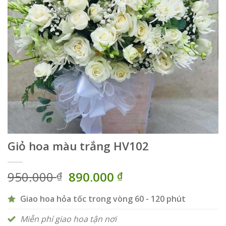
Giỏ hoa màu trắng HV102
Giá
Giá
950.000
890.000
₫
₫
gốc
hiện
là:
tại
Giao hoa hỏa tốc trong vòng 60 - 120 phút
950.000 ₫.
là:
Miễn phí giao hoa tận nơi
890.000 ₫.