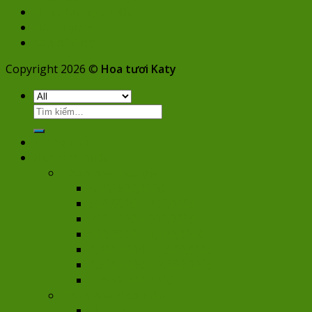
Hoa cầm tay cô dâu
Hoa trái cây
Lan hồ điệp
Copyright 2026 ©
Hoa tươi Katy
Tìm
kiếm:
Trang chủ
Hoa sinh nhật
Chọn hoa theo giá
Dưới 500,000đ
500,000đ – 700,000đ
700,000đ – 900,000đ
900,000đ – 1,100,000đ
1,100,000đ – 1,500,000đ
1,500,000đ – 2,000,000đ
Trên 2,000,000đ
Chọn hoa theo mẫu
Hoa bó