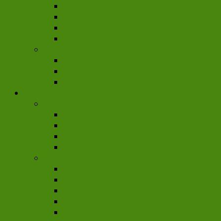
900,000đ – 1,100,000đ
1,100,000đ – 1,500,000đ
1,500,000đ – 2,000,000đ
Trên 2,000,000đ
Chọn hoa theo mẫu
Vòng hoa công giáo
Giỏ trái cây
Kiểu miền bắc
Kiểu dáng
Nổi bật
Hoa bó
Hoa hộp giấy
Hoa hộp gỗ
Bó hoa trái cây
Mua nhiều
Hoa cầm tay cô dâu
Hoa siêu to khổng lồ
Hoa cắm bình
Hoa trái cây
Lan hồ điệp