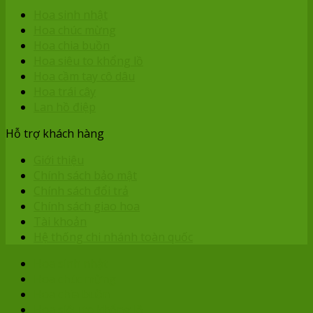
Hoa sinh nhật
Hoa chúc mừng
Hoa chia buồn
Hoa siêu to khổng lồ
Hoa cầm tay cô dâu
Hoa trái cây
Lan hồ điệp
Hỗ trợ khách hàng
Giới thiệu
Chính sách bảo mật
Chính sách đổi trả
Chính sách giao hoa
Tài khoản
Hệ thống chi nhánh toàn quốc
Hoa sinh nhật
Hoa chúc mừng
Hoa chia buồn
Hoa siêu to khổng lồ