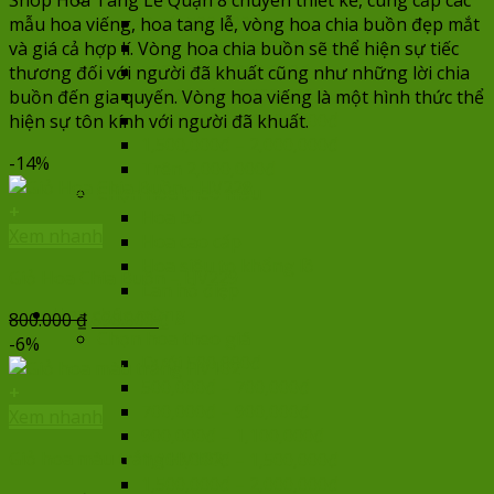
Dưới 500,000đ
mẫu hoa viếng, hoa tang lễ, vòng hoa chia buồn đẹp mắt
500,000đ – 700,000đ
và giá cả hợp lí. Vòng hoa chia buồn sẽ thể hiện sự tiếc
700,000đ – 900,000đ
thương đối với người đã khuất cũng như những lời chia
900,000đ – 1,100,000đ
buồn đến gia quyến. Vòng hoa viếng là một hình thức thể
1,100,000đ – 1,500,000đ
hiện sự tôn kính với người đã khuất.
1,500,000đ – 2,000,000đ
-14%
Trên 2,000,000đ
Chọn hoa theo mẫu
+
Hoa bó
Xem nhanh
Hoa cao cấp
Hoa siêu to khổng lồ
Giỏ Hoa Chia Buồn – HV229
Lan hồ điệp
Hoa chúc mừng
Giá
Giá
800.000
₫
690.000
₫
Chọn hoa theo giá
gốc
hiện
-6%
Dưới 500,000đ
là:
tại
500,000đ – 700,000đ
800.000 ₫.
là:
+
700,000đ – 900,000đ
690.000 ₫.
Xem nhanh
900,000đ – 1,100,000đ
Giỏ hoa màu trắng HV102
1,100,000đ – 1,500,000đ
1,500,000đ – 2,000,000đ