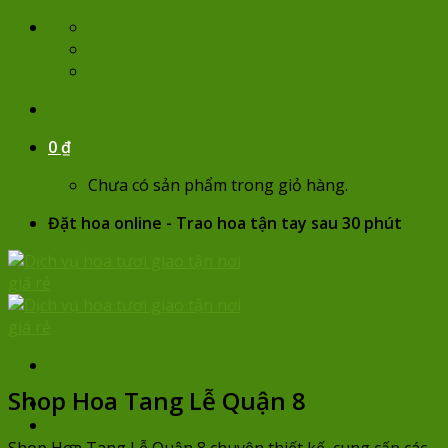
Skip
lienhe@hoatuoikaty.com
to
07:00 - 22:00
content
0932 684 935
0
₫
Chưa có sản phẩm trong giỏ hàng.
Đặt hoa online - Trao hoa tận tay sau 30 phút
Vòng hoa
Shop Hoa Tang Lễ Quận 8
Trang chủ
Hoa sinh nhật
Chọn hoa theo giá
Shop Hoa Tang Lễ Quận 8 chuyên thiết kế, cung cấp các