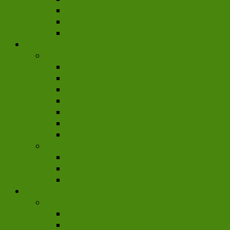
Hoa cao cấp
Hoa siêu to khổng lồ
Lan hồ điệp
Hoa chúc mừng
Chọn hoa theo giá
Dưới 500,000đ
500,000đ – 700,000đ
700,000đ – 900,000đ
900,000đ – 1,100,000đ
1,100,000đ – 1,500,000đ
1,500,000đ – 2,000,000đ
Trên 2,000,000đ
Chọn hoa theo mẫu
Hoa chúc mừng để bàn
Hoa chúc mừng kiểu hiện đại
Lan hồ điệp
Hoa chia buồn
Chọn hoa theo giá
Dưới 700,000đ
700,000đ – 900,000đ