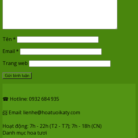
Tên
*
Email
*
Trang web
☎ Hotline: 0932 684 935
📨 Email: lienhe@hoatuoikaty.com
Hoạt động: 7h - 22h (T2 - T7); 7h - 18h (CN)
Danh mục hoa tươi