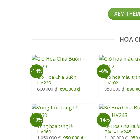
là:
tại
1.430.000 ₫.
là:
1.090.000 ₫.
XEM THÊM
HOA C
+
+
-14%
-6%
Giỏ Hoa Chia Buồn –
Giỏ hoa màu trắ
HV229
HV102
Giá
Giá
Giá
800.000
₫
690.000
₫
950.000
₫
890.0
gốc
hiện
gốc
là:
tại
là:
800.000 ₫.
là:
950.00
690.000 ₫.
+
+
-10%
-14%
Vòng hoa tang lễ
Kệ Hoa Chia Buồ
HV060
Bắc – HV245
Giá
Giá
Giá
1.050.000
₫
950.000
₫
1.100.000
₫
950