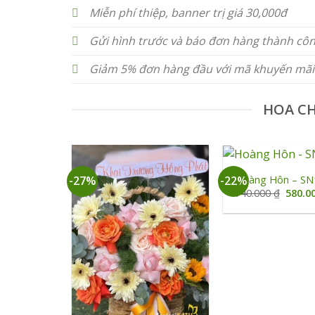
Miễn phí thiệp, banner trị giá 30,000đ
Gửi hình trước và báo đơn hàng thành cô
Giảm 5% đơn hàng đầu với mã khuyến mãi
HOA C
+
Hoàng Hôn – SN
-27%
-22%
Giá
740.000
₫
580.0
gốc
là:
740.00
+