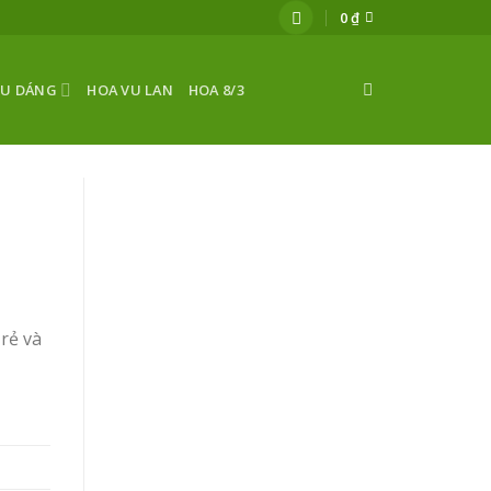
0
₫
ỂU DÁNG
HOA VU LAN
HOA 8/3
rẻ và