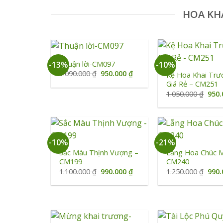
HOA KH
+
+
Thuận lời-CM097
-13%
-10%
Giá
Giá
1.090.000
₫
950.000
₫
Kệ Hoa Khai Trư
gốc
hiện
Giá Rẻ – CM251
là:
tại
Giá
1.050.000
₫
950
1.090.000 ₫.
là:
gốc
950.000 ₫.
là:
1.05
+
+
-10%
-21%
Sắc Màu Thịnh Vượng –
Lẵng Hoa Chúc 
CM199
CM240
Giá
Giá
Giá
1.100.000
₫
990.000
₫
1.250.000
₫
990
gốc
hiện
gốc
là:
tại
là:
1.100.000 ₫.
là:
1.25
990.000 ₫.