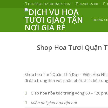
Skip
LIENHE@HOATUOIKATY.COM
07:00 - 22:00
to
content
TRANG C
Shop Hoa Tươi Quận T
Shop hoa Tươi Quận Thủ Đức – Điện Hoa Nhanh
đi đầu trong lĩnh vực phân phối, thiết kế, cung
Giao hoa hỏa tốc trong vòng 60 – 120 ph
Miễn phí giao hoa tận nơi