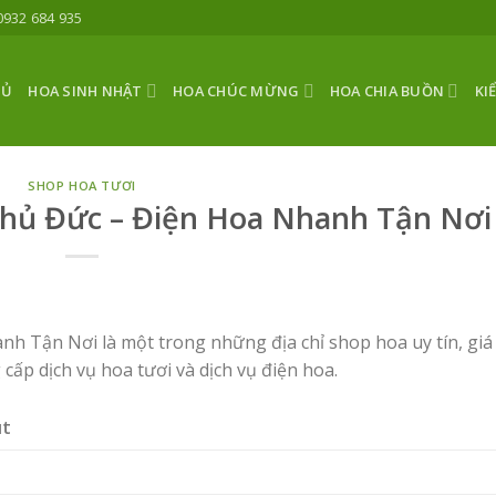
0932 684 935
HỦ
HOA SINH NHẬT
HOA CHÚC MỪNG
HOA CHIA BUỒN
KI
SHOP HOA TƯƠI
hủ Đức – Điện Hoa Nhanh Tận Nơi
 Tận Nơi là một trong những địa chỉ shop hoa uy tín, giá 
 cấp dịch vụ hoa tươi và dịch vụ điện hoa.
út