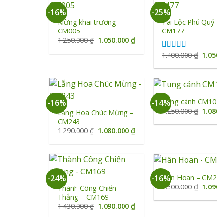
+
+
-16%
-25%
Mừng khai trương-
Tài Lộc Phú Quý 
CM005
CM177
Giá
Giá
1.250.000
₫
1.050.000
₫
gốc
hiện
là:
tại
Giá
1.400.000
₫
1.05
Được xếp
1.250.000 ₫.
là:
gốc
hạng
5.00
5
1.050.000 ₫.
là:
sao
1.40
+
+
Tung cánh CM10
-16%
-14%
Giá
1.250.000
₫
1.08
Lẵng Hoa Chúc Mừng –
gốc
CM243
là:
Giá
Giá
1.290.000
₫
1.080.000
₫
1.25
gốc
hiện
là:
tại
1.290.000 ₫.
là:
1.080.000 ₫.
+
+
Hân Hoan – CM2
-24%
-16%
Giá
1.300.000
₫
1.09
Thành Công Chiến
gốc
Thắng – CM169
là:
Giá
Giá
1.430.000
₫
1.090.000
₫
1.30
gốc
hiện