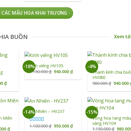
là:
tại
1.290.000 ₫.
là:
1.100.000 ₫.
 CÁC MẪU HOA KHAI TRƯƠNG
HIA BUỒN
Xem tấ
+
+
Kính viếng HV105
-18%
-4%
Giá
Giá
1.150.000
₫
940.000
₫
ng
Thành kính chia buồ
gốc
hiện
HV080
là:
tại
Giá
Giá
00
₫
980.000
₫
940.000
1.150.000 ₫.
là:
hiện
gốc
940.000 ₫.
tại
là:
0 ₫.
là:
980.000 ₫
890.000 ₫.
+
+
An Nhiên – HV237
-14%
-15%
n Miền
Vòng hoa tang mà
vàng HV104
Giá
Giá
1.100.000
₫
950.000
₫
Được xếp
Giá
Giá
.000
₫
1.150.000
₫
980.00
gốc
hiện
hạng
5.00
5