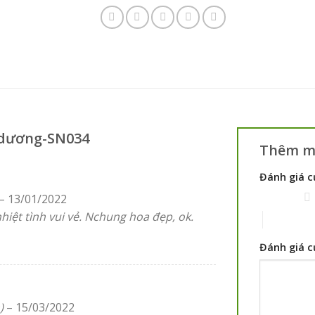
 dương-SN034
Thêm mộ
Đánh giá 
–
13/01/2022
1 trên 5 sao
nhiệt tình vui vẻ. Nchung hoa đẹp, ok.
4 trên 5 sao
Đánh giá 
)
–
15/03/2022