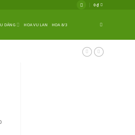
0
₫
ỂU DÁNG
HOA VU LAN
HOA 8/3
0