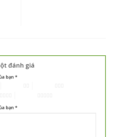
t đánh giá
của bạn
*
2 trên 5 sao
3 trên 5 sao
5 trên 5 sao
của bạn
*