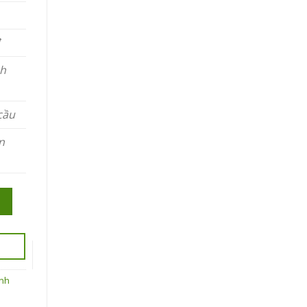
0 ₫.
nh
cầu
n
O
inh