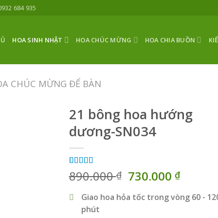
0932 684 935
HỦ
HOA SINH NHẬT
HOA CHÚC MỪNG
HOA CHIA BUỒN
KI
OA CHÚC MỪNG ĐỂ BÀN
21 bông hoa hướng
dương-SN034
Giá
Giá
5.00
3
890.000
trên 5
730.000
₫
₫
dựa trên
gốc
hiện
đánh giá
là:
tại
Giao hoa hỏa tốc trong vòng 60 - 12
890.000 ₫.
là:
phút