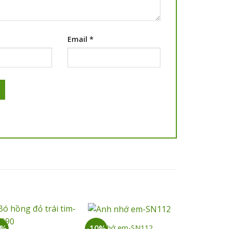
Email
*
+
+
Anh nhớ em-SN112
5%
-10%