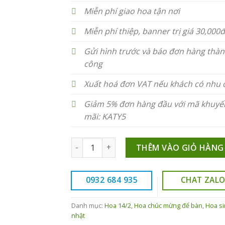
730.00
Miễn phí giao hoa tận nơi
Miễn phí thiệp, banner trị giá 30,000đ
Gửi hình trước và báo đơn hàng thà
công
Xuất hoá đơn VAT nếu khách có nhu 
Giảm 5% đơn hàng đầu với mã khuyế
mãi: KATY5
21 bông hoa hướng dương-SN034 số lượng
THÊM VÀO GIỎ HÀNG
0932 684 935
CHAT ZAL
Danh mục:
Hoa 14/2
,
Hoa chúc mừng để bàn
,
Hoa s
nhật