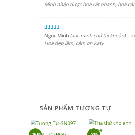
hạng
5
5 sao
Mình nhận được hoa rất nhanh, hoa cắm 
Được xếp
Ngọc Minh
(xác minh chủ tài khoản)
–
2
hạng
5
5 sao
Hoa đẹp lắm, cảm ơn Katy
SẢN PHẨM TƯƠNG TỰ
+
+
Tương Tư-SN097
-25%
-8%