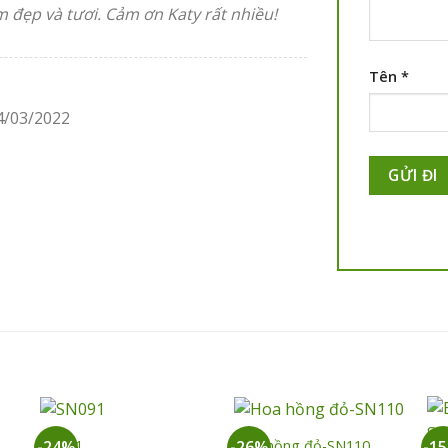
đẹp và tươi. Cảm ơn Katy rất nhiều!
Tên
*
4/03/2022
+
+
SN091
Hoa hồng đỏ-SN110
-24%
-26%
-1