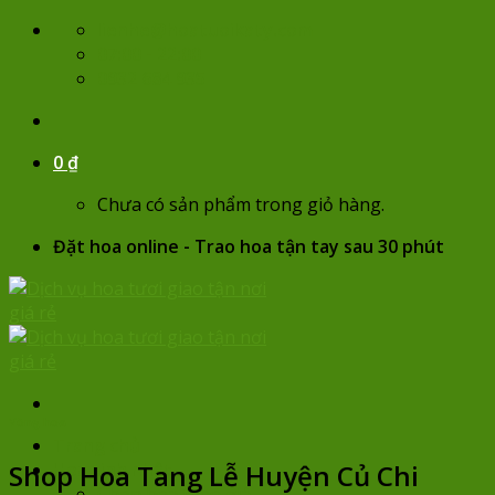
Skip
lienhe@hoatuoikaty.com
to
07:00 - 22:00
content
0932 684 935
0
₫
Chưa có sản phẩm trong giỏ hàng.
Đặt hoa online - Trao hoa tận tay sau 30 phút
Vòng hoa
Trang chủ
Shop Hoa Tang Lễ Huyện Củ Chi
Hoa sinh nhật
Chọn hoa theo giá