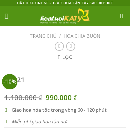
Skip
ĐẶT HOA ONLINE - TRAO HOA TẬN TAY SAU 30 PHÚT
to
content
TRANG CHỦ
/
HOA CHIA BUỒN
LỌC
HV021
-10%
Giá
Giá
1.100.000
990.000
₫
₫
gốc
hiện
là:
tại
Giao hoa hỏa tốc trong vòng 60 - 120 phút
1.100.000 ₫.
là:
Miễn phí giao hoa tận nơi
990.000 ₫.