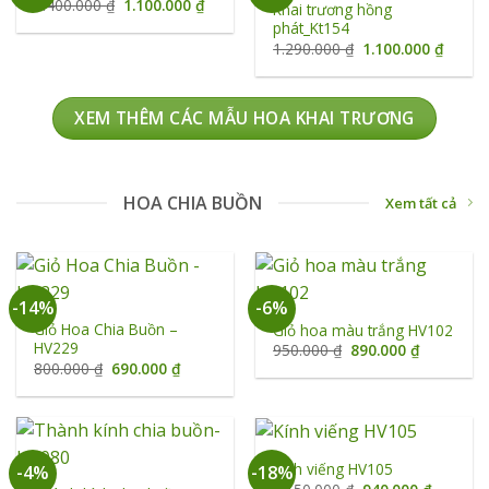
Giá
Giá
1.400.000
₫
1.100.000
₫
Khai trương hồng
gốc
hiện
phát_Kt154
là:
tại
1.400.000 ₫.
là:
Giá
Giá
1.290.000
₫
1.100.000
₫
1.100.000 ₫.
gốc
hiện
là:
tại
1.290.000 ₫.
là:
1.100.
XEM THÊM CÁC MẪU HOA KHAI TRƯƠNG
HOA CHIA BUỒN
Xem tất cả
-14%
-6%
Giỏ Hoa Chia Buồn –
Giỏ hoa màu trắng HV102
HV229
Giá
Giá
950.000
₫
890.000
₫
gốc
hiện
Giá
Giá
800.000
₫
690.000
₫
là:
tại
gốc
hiện
950.000 ₫.
là:
là:
tại
890.000 ₫
800.000 ₫.
là:
690.000 ₫.
Kính viếng HV105
-4%
-18%
Giá
Giá