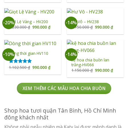
là:
tại
là:
tại
1.150.000 ₫.
là:
1.100.000 ₫.
là:
990.000 ₫.
990.000 
Giọt Lệ Vàng – HV200
Hư Vô – HV238
-20%
-14%
Giá
Giá
Giá
Giá
1.230.000
₫
990.000
₫
1.150.000
₫
990.000
₫
gốc
hiện
gốc
hiện
là:
tại
là:
tại
1.230.000 ₫.
là:
1.150.000 ₫.
là:
990.000 ₫.
990.000 
Dòng thời gian HV110
-10%
-14%
kệ hoa chia buồn lan
trắng-HV066
Giá
Giá
1.102.500
₫
990.000
₫
Được xếp
Giá
Giá
1.150.000
₫
990.000
₫
gốc
hiện
hạng
5.00
gốc
hiện
là:
tại
là:
tại
5 sao
1.102.500 ₫.
là:
1.150.000 ₫.
là:
990.000 ₫.
990.000 
XEM THÊM CÁC MẪU HOA CHIA BUỒN
Shop hoa tươi quận Tân Bình, Hồ Chí Minh
đông khách nhất
Không phải ngẫu nhiên mà Katy lại được mệnh danh là