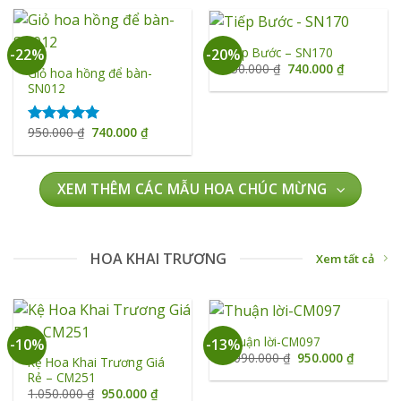
950.000 ₫.
là:
740.000 ₫
Tiếp Bước – SN170
-22%
-20%
Giá
Giá
930.000
₫
740.000
₫
Giỏ hoa hồng để bàn-
gốc
hiện
SN012
là:
tại
930.000 ₫.
là:
740.000 ₫
Giá
Giá
950.000
₫
740.000
₫
Được xếp
gốc
hiện
hạng
5.00
là:
tại
5 sao
950.000 ₫.
là:
740.000 ₫.
XEM THÊM CÁC MẪU HOA CHÚC MỪNG
HOA KHAI TRƯƠNG
Xem tất cả
Thuận lời-CM097
-10%
-13%
Giá
Giá
1.090.000
₫
950.000
₫
Kệ Hoa Khai Trương Giá
gốc
hiện
Rẻ – CM251
là:
tại
1.090.000 ₫.
là:
Giá
Giá
1.050.000
₫
950.000
₫