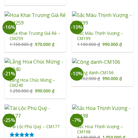
950.000 
gốc
hiện
là:
tại
1.050.000 ₫.
là:
950.000 ₫.
-16%
-10%
Hoa Khai Trương Giá Rẻ –
Sắc Màu Thịnh Vượng –
CM259
CM199
Giá
Giá
Giá
Giá
1.150.000
₫
970.000
₫
1.100.000
₫
990.000
₫
gốc
hiện
gốc
hiện
là:
tại
là:
tại
1.150.000 ₫.
là:
1.100.000 ₫.
là:
970.000 ₫.
990.000 
Công danh-CM106
-21%
-10%
Giá
Giá
1.102.500
₫
990.000
₫
Lẵng Hoa Chúc Mừng –
gốc
hiện
CM240
là:
tại
1.102.500 ₫.
là:
Giá
Giá
1.250.000
₫
990.000
₫
990.000 
gốc
hiện
là:
tại
1.250.000 ₫.
là:
990.000 ₫.
-25%
-7%
Sắc Hoa Thịnh Vượng –
Tài Lộc Phú Quý – CM177
CM198
Giá
Giá
1.130.000
₫
1.050.000
₫