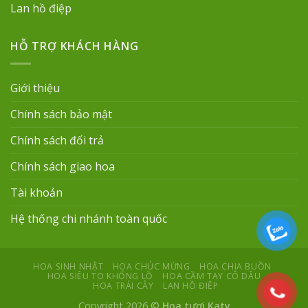
Lan hồ điệp
HỖ TRỢ KHÁCH HÀNG
Giới thiệu
Chính sách bảo mật
Chính sách đổi trả
Chính sách giao hoa
Tài khoản
Hệ thống chi nhánh toàn quốc
HOA SINH NHẬT
HOA CHÚC MỪNG
HOA CHIA BUỒN
HOA SIÊU TO KHỔNG LỒ
HOA CẦM TAY CÔ DÂU
HOA TRÁI CÂY
LAN HỒ ĐIỆP
Copyright 2026 ©
Hoa tươi Katy