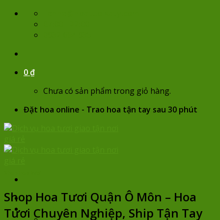
Skip
lienhe@hoatuoikaty.com
to
07:00 - 22:00
content
0932 684 935
0
₫
Chưa có sản phẩm trong giỏ hàng.
Đặt hoa online - Trao hoa tận tay sau 30 phút
Shop hoa tươi
Shop Hoa Tươi Quận Ô Môn – Hoa
Trang chủ
Hoa sinh nhật
Tươi Chuyên Nghiệp, Ship Tận Tay
Chọn hoa theo giá