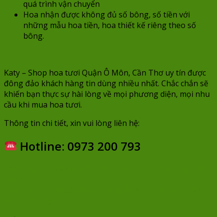
quá trình vận chuyển
Hoa nhận được không đủ số bông, số tiền với
những mẫu hoa tiền, hoa thiết kế riêng theo số
bông.
Katy – Shop hoa tươi Quận Ô Môn, Cần Thơ uy tín được
đông đảo khách hàng tin dùng nhiều nhất. Chắc chắn sẽ
khiến bạn thực sự hài lòng về mọi phương diện, mọi nhu
cầu khi mua hoa tươi.
Thông tin chi tiết, xin vui lòng liên hệ:
Hotline: 0973 200 793
Shop Hoa Tươi Quận Cái Răng – Mẫu Hoa Đa Dạng, Giá
Cạnh Tranh
Shop Hoa Tươi Biên Hòa – Tặng Thiệp, Banner – Hơn
600+ Mẫu Đẹp