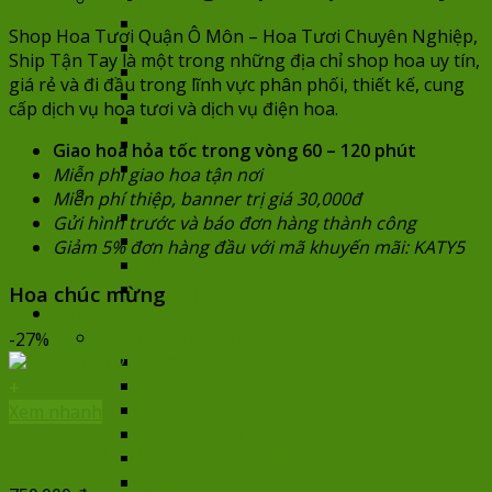
Dưới 500,000đ
Shop Hoa Tươi Quận Ô Môn – Hoa Tươi Chuyên Nghiệp,
500,000đ – 700,000đ
Ship Tận Tay là một trong những địa chỉ shop hoa uy tín,
700,000đ – 900,000đ
giá rẻ và đi đầu trong lĩnh vực phân phối, thiết kế, cung
900,000đ – 1,100,000đ
cấp dịch vụ hoa tươi và dịch vụ điện hoa.
1,100,000đ – 1,500,000đ
1,500,000đ – 2,000,000đ
Giao hoa hỏa tốc trong vòng 60 – 120 phút
Trên 2,000,000đ
Miễn phí giao hoa tận nơi
Chọn hoa theo mẫu
Miễn phí thiệp, banner trị giá 30,000đ
Hoa bó
Gửi hình trước và báo đơn hàng thành công
Hoa cao cấp
Giảm 5% đơn hàng đầu với mã khuyến mãi: KATY5
Hoa siêu to khổng lồ
Lan hồ điệp
Hoa chúc mừng
Xem tất cả
Hoa chúc mừng
Chọn hoa theo giá
-27%
Dưới 500,000đ
500,000đ – 700,000đ
+
700,000đ – 900,000đ
Xem nhanh
900,000đ – 1,100,000đ
Nàng Thơ 2 – SN163
1,100,000đ – 1,500,000đ
1,500,000đ – 2,000,000đ