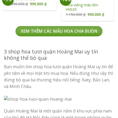
Giá
Giá
1.090.000
₫
990.000
₫
Hoa viếng màu tím-
gốc
hiện
HV020
là:
tại
1.090.000 ₫.
là:
Giá
Giá
1.150.000
₫
990.000
₫
990.000 ₫.
gốc
hiện
là:
tại
1.150.000 ₫.
là:
990.000 
XEM THÊM CÁC MẪU HOA CHIA BUỒN
3 shop hoa tươi quận Hoàng Mai uy tín
không thể bỏ qua
Bạn muốn tìm shop hoa tươi quận Hoàng Mai uy tín để
yên tâm về mọi mặt khi mua hoa. Nếu đúng như vậy thì
đừng bỏ qua ba thương hiệu nổi tiếng: Katy, Bảo Lan,
và Minh Châu.
Quận Hoàng Mai là một quận nằm ở khu vực phía nam
của thủ đô Hà Nội. Đây cũng là một trong những quận