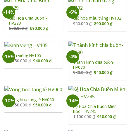
-14%
-6%
Giỏ Hoa Chia Buồn –
Giỏ hoa màu trắng HV102
HV229
Giá
Giá
950.000
₫
890.000
₫
gốc
hiện
Giá
Giá
800.000
₫
690.000
₫
là:
tại
gốc
hiện
950.000 ₫.
là:
là:
tại
890.000 ₫
800.000 ₫.
là:
690.000 ₫.
Kính viếng HV105
-18%
-4%
Giá
Giá
1.150.000
₫
940.000
₫
Thành kính chia buồn-
gốc
hiện
HV080
là:
tại
1.150.000 ₫.
là:
Giá
Giá
980.000
₫
940.000
₫
940.000 ₫.
gốc
hiện
là:
tại
980.000 ₫.
là:
940.000 ₫
Vòng hoa tang lễ HV060
-10%
-14%
Giá
Giá
1.050.000
₫
950.000
₫
Kệ Hoa Chia Buồn Miền
gốc
hiện
Bắc – HV245
là:
tại
1.050.000 ₫.
là:
Giá
Giá
1.100.000
₫
950.000
₫
950.000 ₫.
gốc
hiện
là:
tại
1.100.000 ₫.
là: