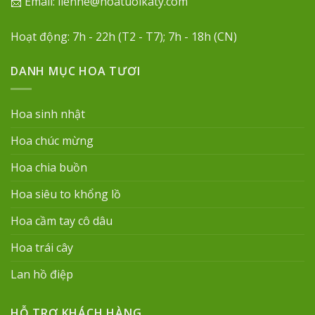
📨 Email: lienhe@hoatuoikaty.com
Hoạt động: 7h - 22h (T2 - T7); 7h - 18h (CN)
DANH MỤC HOA TƯƠI
Hoa sinh nhật
Hoa chúc mừng
Hoa chia buồn
Hoa siêu to khổng lồ
Hoa cầm tay cô dâu
Hoa trái cây
Lan hồ điệp
HỖ TRỢ KHÁCH HÀNG