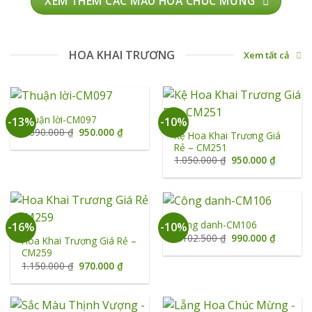
XEM THÊM CÁC MẪU HOA CHÚC MỪNG
HOA KHAI TRƯƠNG
Xem tất cả
Thuận lời-CM097
-13%
-10%
Giá
Giá
1.090.000
₫
950.000
₫
Kệ Hoa Khai Trương Giá
gốc
hiện
Rẻ – CM251
là:
tại
1.090.000 ₫.
là:
Giá
Giá
1.050.000
₫
950.000
₫
950.000 ₫.
gốc
hiện
là:
tại
1.050.000 ₫.
là:
950.000 
Công danh-CM106
-16%
-10%
Giá
Giá
1.102.500
₫
990.000
₫
Hoa Khai Trương Giá Rẻ –
gốc
hiện
CM259
là:
tại
1.102.500 ₫.
là:
Giá
Giá
1.150.000
₫
970.000
₫
990.000 
gốc
hiện
là:
tại
1.150.000 ₫.
là:
970.000 ₫.