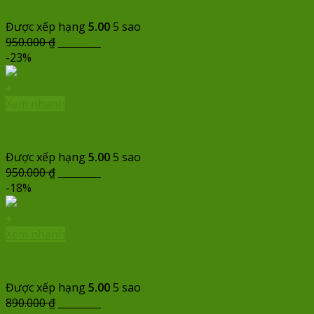
CM112
Được xếp hạng
5.00
5 sao
Giá
Giá
950.000
₫
730.000
₫
gốc
hiện
-23%
là:
tại
950.000 ₫.
là:
+
730.000 ₫.
Xem nhanh
Giỏ hoa để bàn- SN003
Được xếp hạng
5.00
5 sao
Giá
Giá
950.000
₫
730.000
₫
gốc
hiện
-18%
là:
tại
950.000 ₫.
là:
+
730.000 ₫.
Xem nhanh
21 bông hoa hướng dương-SN034
Được xếp hạng
5.00
5 sao
Giá
Giá
890.000
₫
730.000
₫