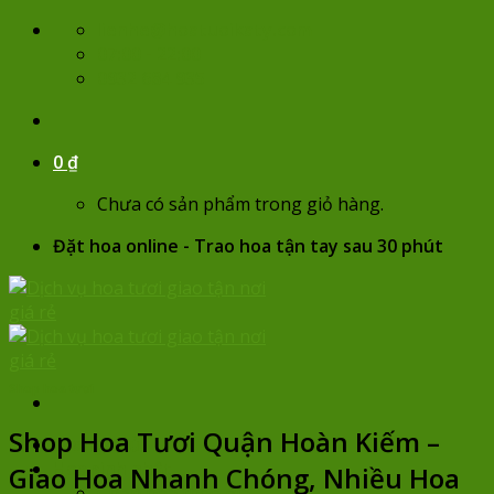
Skip
lienhe@hoatuoikaty.com
to
07:00 - 22:00
content
0932 684 935
0
₫
Chưa có sản phẩm trong giỏ hàng.
Đặt hoa online - Trao hoa tận tay sau 30 phút
Shop hoa tươi
Shop Hoa Tươi Quận Hoàn Kiếm –
Trang chủ
Hoa sinh nhật
Giao Hoa Nhanh Chóng, Nhiều Hoa
Chọn hoa theo giá