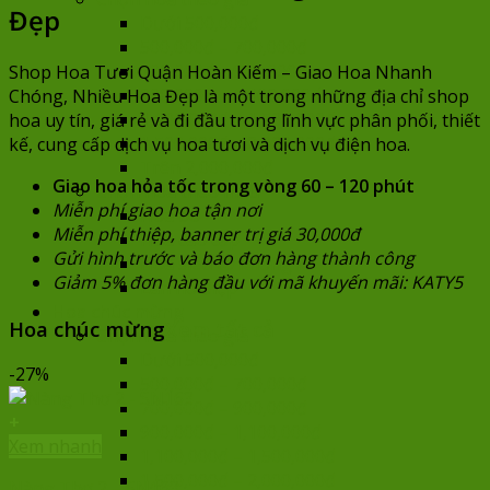
Đẹp
Dưới 500,000đ
500,000đ – 700,000đ
700,000đ – 900,000đ
Shop Hoa Tươi Quận Hoàn Kiếm – Giao Hoa Nhanh
900,000đ – 1,100,000đ
Chóng, Nhiều Hoa Đẹp là một trong những địa chỉ shop
1,100,000đ – 1,500,000đ
hoa uy tín, giá rẻ và đi đầu trong lĩnh vực phân phối, thiết
1,500,000đ – 2,000,000đ
kế, cung cấp dịch vụ hoa tươi và dịch vụ điện hoa.
Trên 2,000,000đ
Giao hoa hỏa tốc trong vòng 60 – 120 phút
Chọn hoa theo mẫu
Miễn phí giao hoa tận nơi
Hoa bó
Miễn phí thiệp, banner trị giá 30,000đ
Hoa cao cấp
Gửi hình trước và báo đơn hàng thành công
Hoa siêu to khổng lồ
Giảm 5% đơn hàng đầu với mã khuyến mãi: KATY5
Lan hồ điệp
Hoa chúc mừng
Hoa chúc mừng
Xem tất cả
Chọn hoa theo giá
Dưới 500,000đ
-27%
500,000đ – 700,000đ
700,000đ – 900,000đ
+
900,000đ – 1,100,000đ
Xem nhanh
1,100,000đ – 1,500,000đ
1,500,000đ – 2,000,000đ
Nàng Thơ 2 – SN163