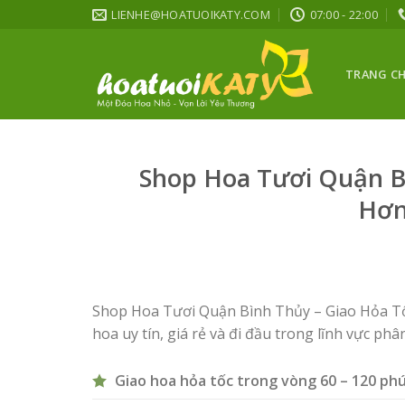
Skip
LIENHE@HOATUOIKATY.COM
07:00 - 22:00
to
content
TRANG C
Shop Hoa Tươi Quận Bì
Hơn
Shop Hoa Tươi Quận Bình Thủy – Giao Hỏa Tố
hoa uy tín, giá rẻ và đi đầu trong lĩnh vực phâ
Giao hoa hỏa tốc trong vòng 60 – 120 ph