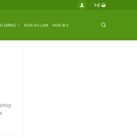
0
₫
ỂU DÁNG
HOA VU LAN
HOA 8/3
 shop
a.