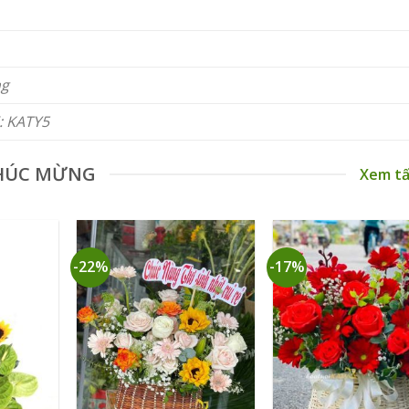
ng
: KATY5
HÚC MỪNG
Xem tấ
-22%
-17%