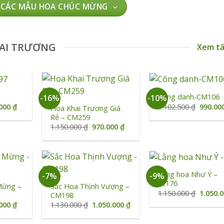
740.000 ₫.
 CÁC MẪU HOA CHÚC MỪNG
AI TRƯƠNG
Xem tấ
+
+
Công danh-CM106
-16%
-10%
Giá
Giá
.000
₫
1.102.500
₫
990.00
Hoa Khai Trương Giá
hiện
gốc
Rẻ – CM259
tại
là:
Giá
Giá
1.150.000
₫
970.000
₫
0.000 ₫.
là:
1.102.5
gốc
hiện
950.000 ₫.
là:
tại
1.150.000 ₫.
là:
970.000 ₫.
+
+
Lẵng hoa Như Ý –
-7%
-9%
Kt176
Mừng –
Sắc Hoa Thịnh Vượng –
Giá
1.150.000
₫
1.050.
CM198
gốc
Giá
Giá
Giá
.000
₫
1.130.000
₫
1.050.000
₫
là:
hiện
gốc
hiện
1.150.0
tại
là:
tại