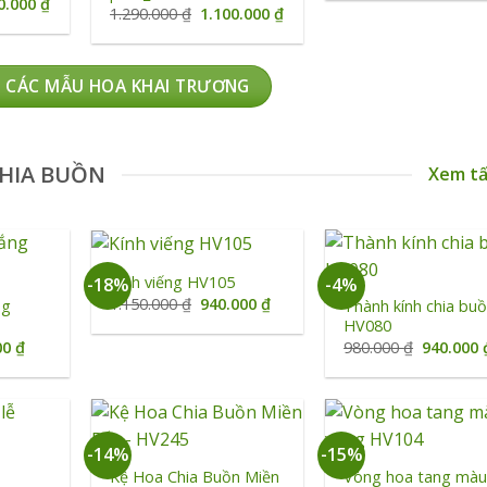
Giá
0.000
₫
Giá
Giá
1.290.000
₫
1.100.000
₫
1.400.0
hiện
gốc
hiện
tại
là:
tại
0.000 ₫.
là:
1.290.000 ₫.
là:
1.090.000 ₫.
1.100.000 ₫.
 CÁC MẪU HOA KHAI TRƯƠNG
HIA BUỒN
Xem tấ
+
+
Kính viếng HV105
-18%
-4%
Giá
Giá
1.150.000
₫
940.000
₫
ng
Thành kính chia buồ
gốc
hiện
HV080
là:
tại
Giá
Giá
00
₫
980.000
₫
940.000
1.150.000 ₫.
là:
hiện
gốc
940.000 ₫.
tại
là:
0 ₫.
là:
980.000 ₫
890.000 ₫.
+
+
-14%
-15%
ễ
Kệ Hoa Chia Buồn Miền
Vòng hoa tang mà