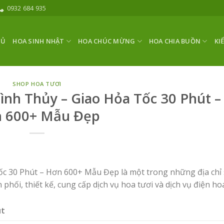
0932 684 935
HỦ
HOA SINH NHẬT
HOA CHÚC MỪNG
HOA CHIA BUỒN
KI
SHOP HOA TƯƠI
nh Thủy – Giao Hỏa Tốc 30 Phút –
 600+ Mẫu Đẹp
c 30 Phút – Hơn 600+ Mẫu Đẹp là một trong những địa chỉ
n phối, thiết kế, cung cấp dịch vụ hoa tươi và dịch vụ điện ho
út