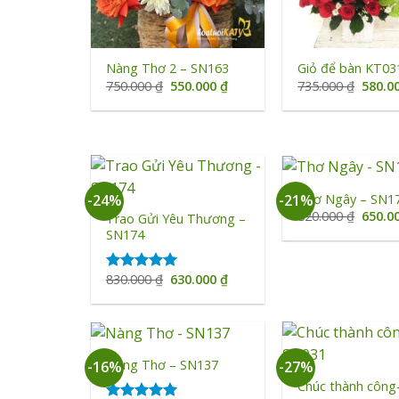
+
+
Nàng Thơ 2 – SN163
Giỏ để bàn KT03
Giá
Giá
Giá
750.000
₫
550.000
₫
735.000
₫
580.0
gốc
hiện
gốc
là:
tại
là:
750.000 ₫.
là:
735.00
550.000 ₫.
+
+
Thơ Ngây – SN1
-24%
-21%
Giá
820.000
₫
650.0
Trao Gửi Yêu Thương –
gốc
SN174
là:
820.00
Giá
Giá
830.000
₫
630.000
₫
Được xếp
gốc
hiện
hạng
5.00
là:
tại
5 sao
830.000 ₫.
là:
630.000 ₫.
+
+
Nàng Thơ – SN137
-16%
-27%
Chúc thành công