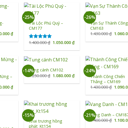
0.000 ₫.
là:
1.130.000 ₫.
là:
990.000 ₫.
1.050.000 ₫.
+
+
-25%
-26%
g-
Tài Lộc Phú Quý –
Vạn Sự Thành Công
CM177
CM163
Giá
Giá
0.000
₫
1.430.000
₫
1.060.
hiện
gốc
tại
là:
Giá
Giá
1.400.000
₫
1.050.000
₫
Được xếp
0.000 ₫.
là:
1.430.0
gốc
hiện
hạng
5.00
1.050.000 ₫.
là:
tại
5 sao
1.400.000 ₫.
là:
1.050.000 ₫.
+
+
Tung cánh CM102
-14%
-24%
Giá
Giá
1.250.000
₫
1.080.000
₫
Mừng –
Thành Công Chiến
gốc
hiện
Thắng – CM169
là:
tại
Giá
Giá
0.000
₫
1.430.000
₫
1.090.
1.250.000 ₫.
là:
hiện
gốc
1.080.000 ₫.
tại
là:
0.000 ₫.
là:
1.430.0
1.080.000 ₫.
+
+
Vang Danh – CM18
-15%
-21%
Giá
1.400.000
₫
1.100.
Khai trương hồng
gốc
phát_Kt154
là: