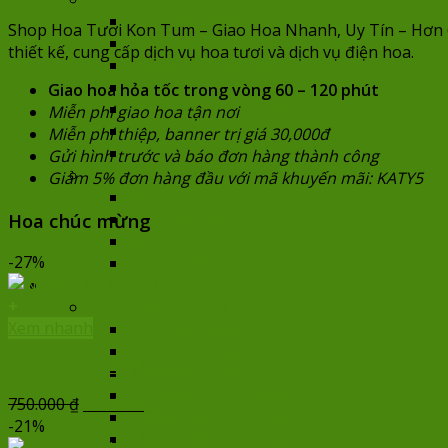
Dưới 500,000đ
Shop Hoa Tươi Kon Tum – Giao Hoa Nhanh, Uy Tín – Hơn 600
500,000đ – 700,000đ
thiết kế, cung cấp dịch vụ hoa tươi và dịch vụ điện hoa.
700,000đ – 900,000đ
900,000đ – 1,100,000đ
Giao hoa hỏa tốc trong vòng 60 – 120 phút
1,100,000đ – 1,500,000đ
Miễn phí giao hoa tận nơi
1,500,000đ – 2,000,000đ
Miễn phí thiệp, banner trị giá 30,000đ
Trên 2,000,000đ
Gửi hình trước và báo đơn hàng thành công
Chọn hoa theo mẫu
Giảm 5% đơn hàng đầu với mã khuyến mãi: KATY5
Hoa bó
Hoa chúc mừng
Xem tất cả
Hoa cao cấp
Hoa siêu to khổng lồ
-27%
Lan hồ điệp
Hoa chúc mừng
+
Chọn hoa theo giá
Xem nhanh
Dưới 500,000đ
500,000đ – 700,000đ
Nàng Thơ 2 – SN163
700,000đ – 900,000đ
900,000đ – 1,100,000đ
Giá
Giá
750.000
₫
550.000
₫
1,100,000đ – 1,500,000đ
gốc
hiện
-21%
1,500,000đ – 2,000,000đ
là:
tại