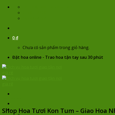
Skip
lienhe@hoatuoikaty.com
to
07:00 - 22:00
content
0932 684 935
0
₫
Chưa có sản phẩm trong giỏ hàng.
Đặt hoa online - Trao hoa tận tay sau 30 phút
Shop hoa tươi
Trang chủ
Shop Hoa Tươi Kon Tum – Giao Hoa N
Hoa sinh nhật
Chọn hoa theo giá