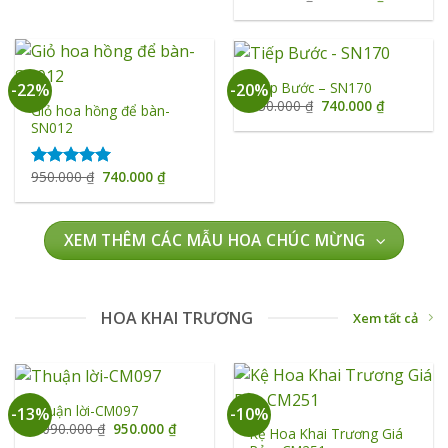
950.000 ₫.
là:
gốc
hiện
hạng
5.00
740.000 ₫.
là:
tại
5 sao
950.000 ₫.
là:
740.000 ₫
Tiếp Bước – SN170
-22%
-20%
Giá
Giá
930.000
₫
740.000
₫
Giỏ hoa hồng để bàn-
gốc
hiện
SN012
là:
tại
930.000 ₫.
là:
740.000 ₫
Giá
Giá
950.000
₫
740.000
₫
Được xếp
gốc
hiện
hạng
5.00
là:
tại
5 sao
950.000 ₫.
là:
740.000 ₫.
XEM THÊM CÁC MẪU HOA CHÚC MỪNG
HOA KHAI TRƯƠNG
Xem tất cả
Thuận lời-CM097
-13%
-10%
Giá
Giá
1.090.000
₫
950.000
₫
Kệ Hoa Khai Trương Giá
gốc
hiện