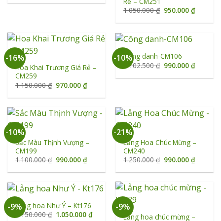
Rẻ – CM251
là:
tại
1.090.000 ₫.
là:
Giá
Giá
1.050.000
₫
950.000
₫
950.000 ₫.
gốc
hiện
là:
tại
1.050.000 ₫.
là:
950.000 
Công danh-CM106
-16%
-10%
Giá
Giá
1.102.500
₫
990.000
₫
Hoa Khai Trương Giá Rẻ –
gốc
hiện
CM259
là:
tại
1.102.500 ₫.
là:
Giá
Giá
1.150.000
₫
970.000
₫
990.000 
gốc
hiện
là:
tại
1.150.000 ₫.
là:
970.000 ₫.
-10%
-21%
Sắc Màu Thịnh Vượng –
Lẵng Hoa Chúc Mừng –
CM199
CM240
Giá
Giá
Giá
Giá
1.100.000
₫
990.000
₫
1.250.000
₫
990.000
₫
gốc
hiện
gốc
hiện
là:
tại
là:
tại
1.100.000 ₫.
là:
1.250.000 ₫.
là:
990.000 ₫.
990.000 
Lẵng hoa Như Ý – Kt176
-9%
-9%
Giá
Giá
1.150.000
₫
1.050.000
₫
Lẵng hoa chúc mừng –
gốc
hiện