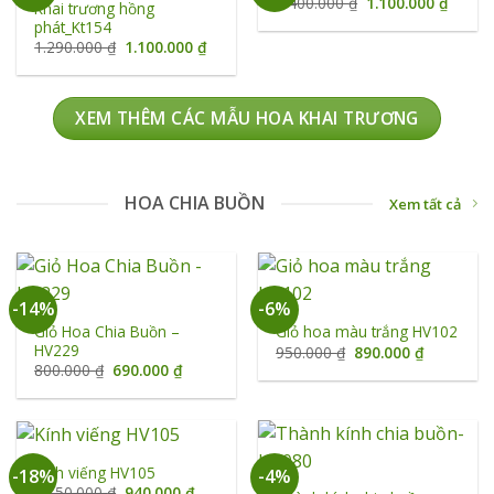
Giá
Giá
1.400.000
₫
1.100.000
₫
Khai trương hồng
gốc
hiện
phát_Kt154
là:
tại
1.400.000 ₫.
là:
Giá
Giá
1.290.000
₫
1.100.000
₫
1.100.
gốc
hiện
là:
tại
1.290.000 ₫.
là:
1.100.000 ₫.
XEM THÊM CÁC MẪU HOA KHAI TRƯƠNG
HOA CHIA BUỒN
Xem tất cả
-14%
-6%
Giỏ Hoa Chia Buồn –
Giỏ hoa màu trắng HV102
HV229
Giá
Giá
950.000
₫
890.000
₫
gốc
hiện
Giá
Giá
800.000
₫
690.000
₫
là:
tại
gốc
hiện
950.000 ₫.
là:
là:
tại
890.000 ₫
800.000 ₫.
là:
690.000 ₫.
Kính viếng HV105
-18%
-4%
Giá
Giá
1.150.000
₫
940.000
₫