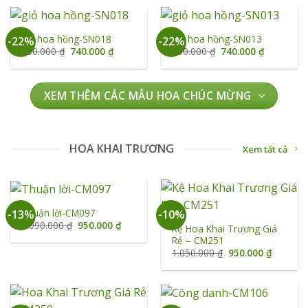
930.000 ₫.
là:
950.000 ₫.
là:
740.000 ₫.
740.000 ₫
giỏ hoa hồng-SN018
giỏ hoa hồng-SN013
-22%
-22%
Giá
Giá
Giá
Giá
950.000
₫
740.000
₫
950.000
₫
740.000
₫
gốc
hiện
gốc
hiện
là:
tại
là:
tại
950.000 ₫.
là:
950.000 ₫.
là:
740.000 ₫.
740.000 ₫
XEM THÊM CÁC MẪU HOA CHÚC MỪNG
HOA KHAI TRƯƠNG
Xem tất cả
Thuận lời-CM097
-13%
-10%
Giá
Giá
1.090.000
₫
950.000
₫
Kệ Hoa Khai Trương Giá
gốc
hiện
Rẻ – CM251
là:
tại
1.090.000 ₫.
là:
Giá
Giá
1.050.000
₫
950.000
₫
950.000 ₫.
gốc
hiện
là:
tại
1.050.000 ₫.
là:
950.000 