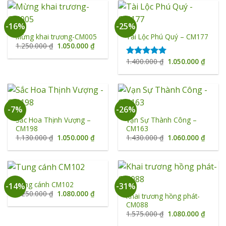
1.050.
-16%
-25%
Mừng khai trương-CM005
Tài Lộc Phú Quý – CM177
Giá
Giá
1.250.000
₫
1.050.000
₫
gốc
hiện
là:
tại
Giá
Giá
1.400.000
₫
1.050.000
₫
Được xếp
1.250.000 ₫.
là:
gốc
hiện
hạng
5.00
1.050.000 ₫.
là:
tại
5 sao
1.400.000 ₫.
là:
1.050.
-7%
-26%
Sắc Hoa Thịnh Vượng –
Vạn Sự Thành Công –
CM198
CM163
Giá
Giá
Giá
Giá
1.130.000
₫
1.050.000
₫
1.430.000
₫
1.060.000
₫
gốc
hiện
gốc
hiện
là:
tại
là:
tại
1.130.000 ₫.
là:
1.430.000 ₫.
là:
1.050.000 ₫.
1.060.
Tung cánh CM102
-14%
-31%
Giá
Giá
1.250.000
₫
1.080.000
₫
Khai trương hồng phát-
gốc
hiện
CM088
là:
tại
1.250.000 ₫.
là:
Giá
Giá
1.575.000
₫
1.080.000
₫
1.080.000 ₫.
gốc
hiện