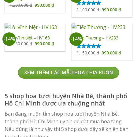
Giá
Giá
1.230.000
₫
990.000
₫
gốc
hiện
Giá
Giá
1.100.000
₫
990.000
₫
Được xếp
là:
tại
gốc
hiện
hạng
5.00
1.230.000 ₫.
là:
là:
tại
5 sao
990.000 ₫.
1.100.000 ₫.
là:
990.000 
Lời vĩnh biệt – HV163
Tiếc Thương – HV233
-14%
-14%
Giá
Giá
1.150.000
₫
990.000
₫
gốc
hiện
là:
tại
Giá
Giá
1.150.000
₫
990.000
₫
Được xếp
1.150.000 ₫.
là:
gốc
hiện
hạng
5.00
990.000 ₫.
là:
tại
5 sao
1.150.000 ₫.
là:
990.000 
XEM THÊM CÁC MẪU HOA CHIA BUỒN
5 shop hoa tươi huyện Nhà Bè, thành phố
Hồ Chí Minh được ưa chuộng nhất
Bạn đang muốn tìm shop hoa tươi huyện Nhà Bè,
thành phố Hồ Chí Minh uy tín để đặt mua hoa tặng.
Nếu đúng là như vậy thì 5 shop dưới đây sẽ khiến bạn
hoàn toàn hài lòng.