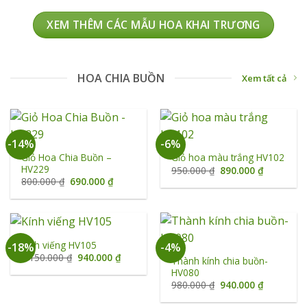
1.290.000 ₫.
là:
1.100.000 ₫.
XEM THÊM CÁC MẪU HOA KHAI TRƯƠNG
HOA CHIA BUỒN
Xem tất cả
-14%
-6%
Giỏ Hoa Chia Buồn –
Giỏ hoa màu trắng HV102
HV229
Giá
Giá
950.000
₫
890.000
₫
gốc
hiện
Giá
Giá
800.000
₫
690.000
₫
là:
tại
gốc
hiện
950.000 ₫.
là:
là:
tại
890.000 ₫
800.000 ₫.
là:
690.000 ₫.
Kính viếng HV105
-18%
-4%
Giá
Giá
1.150.000
₫
940.000
₫
Thành kính chia buồn-
gốc
hiện
HV080
là:
tại
1.150.000 ₫.
là:
Giá
Giá
980.000
₫
940.000
₫
940.000 ₫.
gốc
hiện
là:
tại