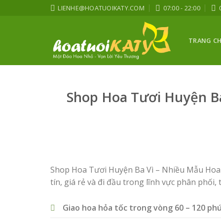
Skip
LIENHE@HOATUOIKATY.COM
07:00 - 22:00
to
content
TRANG C
Shop Hoa Tươi Huyện Ba
Shop Hoa Tươi Huyện Ba Vì – Nhiều Mẫu Hoa 
tín, giá rẻ và đi đầu trong lĩnh vực phân phối, 
Giao hoa hỏa tốc trong vòng 60 – 120 ph