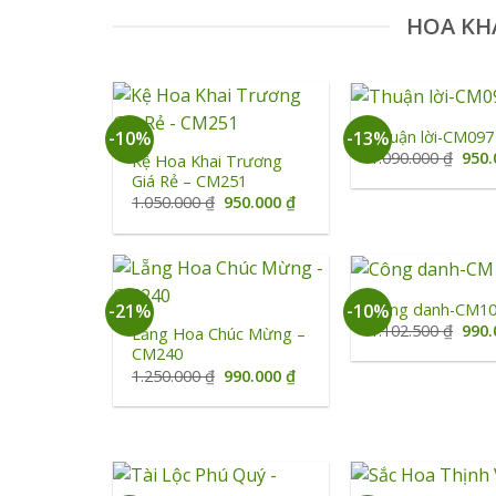
HOA KH
+
+
Thuận lời-CM097
-10%
-13%
Giá
1.090.000
₫
950
Kệ Hoa Khai Trương
gốc
Giá Rẻ – CM251
là:
Giá
Giá
1.050.000
₫
950.000
₫
1.09
gốc
hiện
là:
tại
1.050.000 ₫.
là:
950.000 ₫.
+
+
Công danh-CM1
-21%
-10%
Giá
1.102.500
₫
990
Lẵng Hoa Chúc Mừng –
gốc
CM240
là:
Giá
Giá
1.250.000
₫
990.000
₫
1.10
gốc
hiện
là:
tại
1.250.000 ₫.
là:
990.000 ₫.
+
+