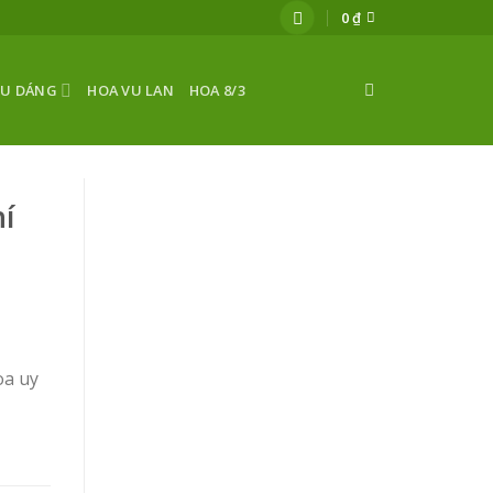
0
₫
ỂU DÁNG
HOA VU LAN
HOA 8/3
í
oa uy