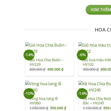
1.29
XEM THÊM
HOA C
+
+
-14%
-6%
Giỏ Hoa Chia Buồn –
Giỏ hoa màu trắ
HV229
HV102
Giá
Giá
Giá
800.000
₫
690.000
₫
950.000
₫
890.0
gốc
hiện
gốc
là:
tại
là:
800.000 ₫.
là:
950.00
690.000 ₫.
+
+
-10%
-14%
Vòng hoa tang lễ
Kệ Hoa Chia Buồ
HV060
Bắc – HV245
Giá
Giá
Giá
1.050.000
₫
950.000
₫
1.100.000
₫
950