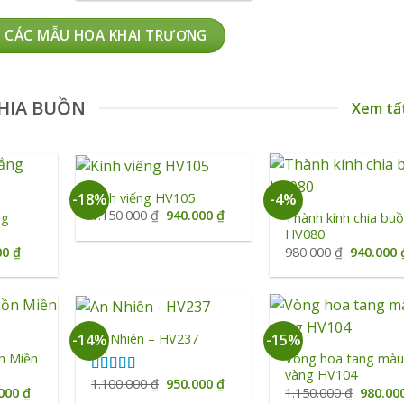
0.000 ₫.
là:
1.290.000 ₫.
là:
1.090.000 ₫.
1.100.000 ₫.
 CÁC MẪU HOA KHAI TRƯƠNG
HIA BUỒN
Xem tấ
+
+
Kính viếng HV105
-18%
-4%
Giá
Giá
1.150.000
₫
940.000
₫
ng
Thành kính chia buồ
gốc
hiện
HV080
là:
tại
Giá
Giá
00
₫
980.000
₫
940.000
1.150.000 ₫.
là:
hiện
gốc
940.000 ₫.
tại
là:
0 ₫.
là:
980.000 ₫
890.000 ₫.
+
+
An Nhiên – HV237
-14%
-15%
n Miền
Vòng hoa tang mà
vàng HV104
Giá
Giá
1.100.000
₫
950.000
₫
Được xếp
Giá
Giá
.000
₫
1.150.000
₫
980.00
gốc
hiện
hạng
5.00
5