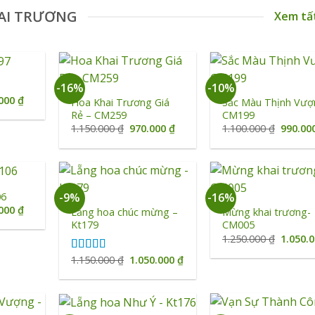
AI TRƯƠNG
Xem tấ
+
+
-16%
-10%
Giá
.000
₫
Hoa Khai Trương Giá
Sắc Màu Thịnh Vượ
hiện
Rẻ – CM259
CM199
tại
Giá
Giá
Giá
1.150.000
₫
970.000
₫
1.100.000
₫
990.00
0.000 ₫.
là:
gốc
hiện
gốc
950.000 ₫.
là:
tại
là:
1.150.000 ₫.
là:
1.100.0
970.000 ₫.
+
+
06
-9%
-16%
Giá
.000
₫
Lẵng hoa chúc mừng –
Mừng khai trương-
hiện
Kt179
CM005
tại
Giá
1.250.000
₫
1.050.
2.500 ₫.
là:
gốc
990.000 ₫.
là:
Giá
Giá
1.150.000
₫
1.050.000
₫
Được xếp
1.250.0
gốc
hiện
hạng
5.00
5
là:
tại
sao
1.150.000 ₫.
là:
1.050.000 ₫.
+
+