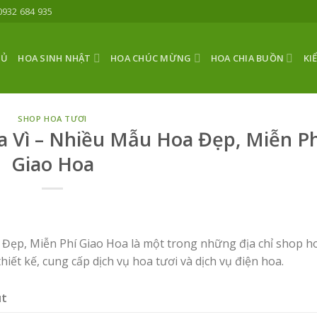
0932 684 935
HỦ
HOA SINH NHẬT
HOA CHÚC MỪNG
HOA CHIA BUỒN
KI
SHOP HOA TƯƠI
 Vì – Nhiều Mẫu Hoa Đẹp, Miễn Ph
Giao Hoa
Đẹp, Miễn Phí Giao Hoa là một trong những địa chỉ shop h
thiết kế, cung cấp dịch vụ hoa tươi và dịch vụ điện hoa.
út