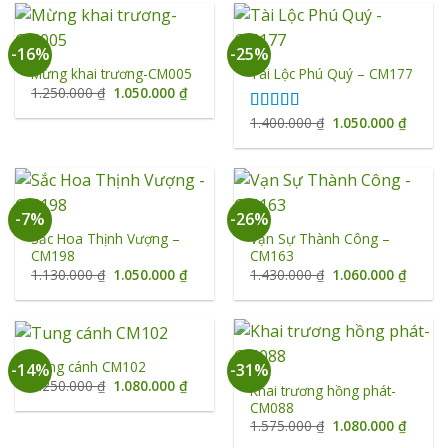
1.050.
-16%
-25%
Mừng khai trương-CM005
Tài Lộc Phú Quý – CM177
Giá
Giá
1.250.000
₫
1.050.000
₫
gốc
hiện
là:
tại
Giá
Giá
1.400.000
₫
1.050.000
₫
Được xếp
1.250.000 ₫.
là:
gốc
hiện
hạng
5.00
5
1.050.000 ₫.
là:
tại
sao
1.400.000 ₫.
là:
1.050.
-7%
-26%
Sắc Hoa Thịnh Vượng –
Vạn Sự Thành Công –
CM198
CM163
Giá
Giá
Giá
Giá
1.130.000
₫
1.050.000
₫
1.430.000
₫
1.060.000
₫
gốc
hiện
gốc
hiện
là:
tại
là:
tại
1.130.000 ₫.
là:
1.430.000 ₫.
là:
1.050.000 ₫.
1.060.
Tung cánh CM102
-14%
-31%
Giá
Giá
1.250.000
₫
1.080.000
₫
Khai trương hồng phát-
gốc
hiện
CM088
là:
tại
1.250.000 ₫.
là:
Giá
Giá
1.575.000
₫
1.080.000
₫
1.080.000 ₫.
gốc
hiện