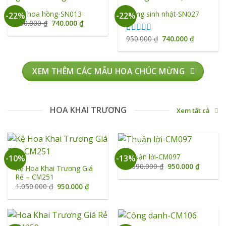
giỏ hoa hồng-SN013
Mừng sinh nhật-SN027
-22%
-22%
Giá
Giá
950.000
₫
740.000
₫
gốc
hiện
là:
tại
Giá
Giá
950.000
₫
740.000
₫
Được xếp
950.000 ₫.
là:
gốc
hiện
hạng
5.00
5
740.000 ₫.
là:
tại
sao
950.000 ₫.
là:
740.000 ₫
XEM THÊM CÁC MẪU HOA CHÚC MỪNG
HOA KHAI TRƯƠNG
Xem tất cả
Thuận lời-CM097
-10%
-13%
Giá
Giá
1.090.000
₫
950.000
₫
Kệ Hoa Khai Trương Giá
gốc
hiện
Rẻ – CM251
là:
tại
1.090.000 ₫.
là:
Giá
Giá
1.050.000
₫
950.000
₫
950.000 
gốc
hiện
là:
tại
1.050.000 ₫.
là:
950.000 ₫.