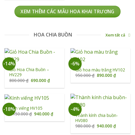
1.290.000 ₫.
là:
1.100.000 ₫.
XEM THÊM CÁC MẪU HOA KHAI TRƯƠNG
HOA CHIA BUỒN
Xem tất cả
-14%
-6%
Giỏ Hoa Chia Buồn –
Giỏ hoa màu trắng HV102
HV229
Giá
Giá
950.000
₫
890.000
₫
gốc
hiện
Giá
Giá
800.000
₫
690.000
₫
là:
tại
gốc
hiện
950.000 ₫.
là:
là:
tại
890.000 ₫
800.000 ₫.
là:
690.000 ₫.
Kính viếng HV105
-18%
-4%
Giá
Giá
1.150.000
₫
940.000
₫
Thành kính chia buồn-
gốc
hiện
HV080
là:
tại
1.150.000 ₫.
là:
Giá
Giá
980.000
₫
940.000
₫
940.000 ₫.
gốc
hiện
là:
tại