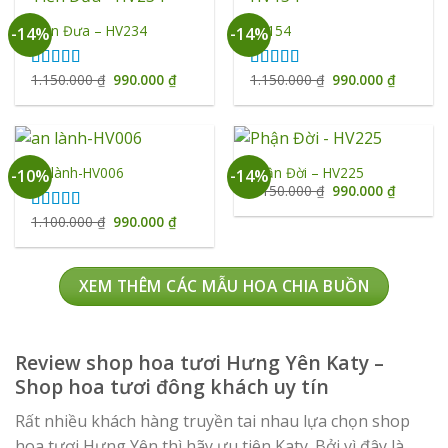
Tiễn Đưa – HV234
HV154
-14%
-14%
Giá
Giá
Giá
Giá
1.150.000
₫
990.000
₫
1.150.000
₫
990.000
₫
Được xếp
Được xếp
gốc
hiện
gốc
hiện
hạng
5.00
5
hạng
5.00
5
là:
tại
là:
tại
sao
sao
1.150.000 ₫.
là:
1.150.000 ₫.
là:
990.000 ₫.
990.000 
an lành-HV006
Phận Đời – HV225
-10%
-14%
Giá
Giá
1.150.000
₫
990.000
₫
gốc
hiện
là:
tại
Giá
Giá
1.100.000
₫
990.000
₫
Được xếp
1.150.000 ₫.
là:
gốc
hiện
hạng
5.00
5
990.000 
là:
tại
sao
1.100.000 ₫.
là:
990.000 ₫.
XEM THÊM CÁC MẪU HOA CHIA BUỒN
Review shop hoa tươi Hưng Yên Katy –
Shop hoa tươi đông khách uy tín
Rất nhiều khách hàng truyền tai nhau lựa chọn shop
hoa tươi Hưng Yên thì hãy ưu tiên Katy. Bởi vì đây là