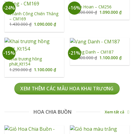
Hân Hoan – CM256
-24%
-16%
Giá
Giá
1.300.000
₫
1.090.000
₫
Thành Công Chiến Thắng
gốc
hiện
– CM169
là:
tại
1.300.000 ₫.
là:
Giá
Giá
1.430.000
₫
1.090.000
₫
1.090.
gốc
hiện
là:
tại
1.430.000 ₫.
là:
1.090.000 ₫.
Vang Danh – CM187
-15%
-21%
Giá
Giá
1.400.000
₫
1.100.000
₫
Khai trương hồng
gốc
hiện
phát_Kt154
là:
tại
1.400.000 ₫.
là:
Giá
Giá
1.290.000
₫
1.100.000
₫
1.100.
gốc
hiện
là:
tại
1.290.000 ₫.
là:
1.100.000 ₫.
XEM THÊM CÁC MẪU HOA KHAI TRƯƠNG
HOA CHIA BUỒN
Xem tất cả