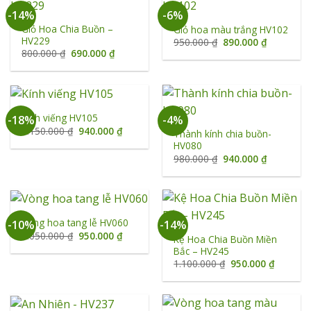
-14%
-6%
Giỏ Hoa Chia Buồn –
Giỏ hoa màu trắng HV102
HV229
Giá
Giá
950.000
₫
890.000
₫
gốc
hiện
Giá
Giá
800.000
₫
690.000
₫
là:
tại
gốc
hiện
950.000 ₫.
là:
là:
tại
890.000 ₫
800.000 ₫.
là:
690.000 ₫.
Kính viếng HV105
-18%
-4%
Giá
Giá
1.150.000
₫
940.000
₫
Thành kính chia buồn-
gốc
hiện
HV080
là:
tại
1.150.000 ₫.
là:
Giá
Giá
980.000
₫
940.000
₫
940.000 ₫.
gốc
hiện
là:
tại
980.000 ₫.
là:
940.000 ₫
Vòng hoa tang lễ HV060
-10%
-14%
Giá
Giá
1.050.000
₫
950.000
₫
Kệ Hoa Chia Buồn Miền
gốc
hiện
Bắc – HV245
là:
tại
1.050.000 ₫.
là:
Giá
Giá
1.100.000
₫
950.000
₫
950.000 ₫.
gốc
hiện
là:
tại
1.100.000 ₫.
là:
950.000 