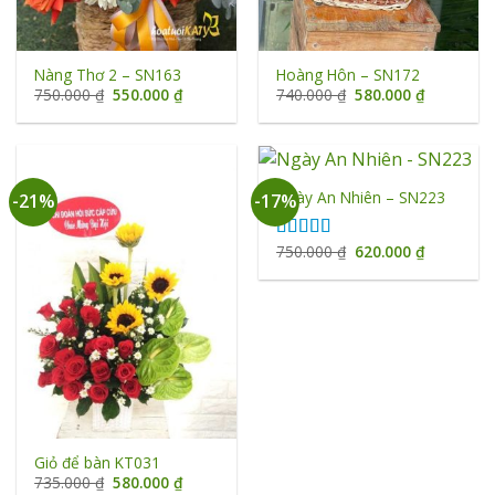
Nàng Thơ 2 – SN163
Hoàng Hôn – SN172
Giá
Giá
Giá
Giá
750.000
₫
550.000
₫
740.000
₫
580.000
₫
gốc
hiện
gốc
hiện
là:
tại
là:
tại
750.000 ₫.
là:
740.000 ₫.
là:
550.000 ₫.
580.000 ₫
Ngày An Nhiên – SN223
-21%
-17%
Giá
Giá
750.000
₫
620.000
₫
Được xếp
gốc
hiện
hạng
5.00
5
là:
tại
sao
750.000 ₫.
là:
620.000 ₫
Giỏ để bàn KT031
Giá
Giá
735.000
₫
580.000
₫