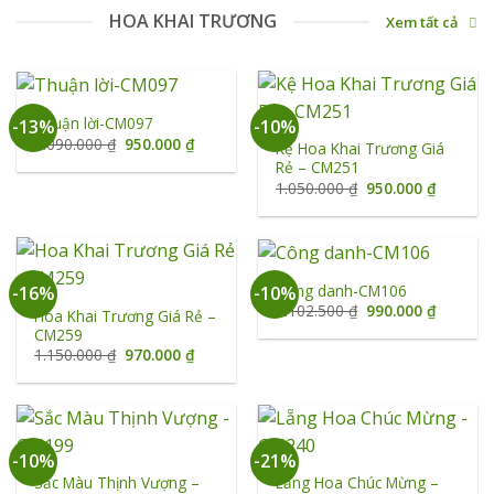
HOA KHAI TRƯƠNG
Xem tất cả
Thuận lời-CM097
-13%
-10%
Giá
Giá
1.090.000
₫
950.000
₫
Kệ Hoa Khai Trương Giá
gốc
hiện
Rẻ – CM251
là:
tại
1.090.000 ₫.
là:
Giá
Giá
1.050.000
₫
950.000
₫
950.000 ₫.
gốc
hiện
là:
tại
1.050.000 ₫.
là:
950.000 
Công danh-CM106
-16%
-10%
Giá
Giá
1.102.500
₫
990.000
₫
Hoa Khai Trương Giá Rẻ –
gốc
hiện
CM259
là:
tại
1.102.500 ₫.
là:
Giá
Giá
1.150.000
₫
970.000
₫
990.000 
gốc
hiện
là:
tại
1.150.000 ₫.
là:
970.000 ₫.
-10%
-21%
Sắc Màu Thịnh Vượng –
Lẵng Hoa Chúc Mừng –