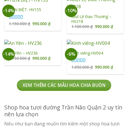
TIỄN BIỆT- HV155
-14%
-10%
Giọt Lệ Đau Thương –
HV218
Giá
Giá
1.150.000
₫
990.000
₫
Được xếp
Giá
Giá
1.100.000
₫
990.000
₫
gốc
hiện
hạng
5.00
5
gốc
hiện
là:
tại
sao
là:
tại
1.150.000 ₫.
là:
1.100.000 ₫.
là:
990.000 ₫.
990.000 
An Yên – HV236
Kính viếng-HV004
-14%
-6%
Giá
Giá
1.150.000
₫
990.000
₫
gốc
hiện
là:
tại
Giá
Giá
1.050.000
₫
990.000
₫
Được xếp
1.150.000 ₫.
là:
gốc
hiện
hạng
5.00
5
990.000 ₫.
là:
tại
sao
1.050.000 ₫.
là:
990.000 
XEM THÊM CÁC MẪU HOA CHIA BUỒN
Shop hoa tươi đường Trần Não Quận 2 uy tín
nên lựa chọn
Nếu như bạn đang muốn tìm kiếm một shop hoa tươi