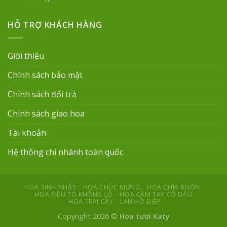
HỖ TRỢ KHÁCH HÀNG
Giới thiệu
Chính sách bảo mật
Chính sách đổi trả
Chính sách giao hoa
Tài khoản
Hệ thống chi nhánh toàn quốc
HOA SINH NHẬT
HOA CHÚC MỪNG
HOA CHIA BUỒN
HOA SIÊU TO KHỔNG LỒ
HOA CẦM TAY CÔ DÂU
HOA TRÁI CÂY
LAN HỒ ĐIỆP
Copyright 2026 ©
Hoa tươi Katy