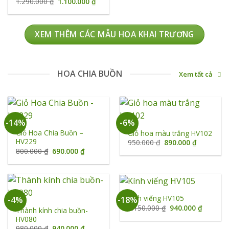
1.400.000 ₫.
là:
Giá
Giá
1.290.000
₫
1.100.000
₫
1.100.
gốc
hiện
là:
tại
1.290.000 ₫.
là:
1.100.000 ₫.
XEM THÊM CÁC MẪU HOA KHAI TRƯƠNG
HOA CHIA BUỒN
Xem tất cả
-14%
-6%
Giỏ Hoa Chia Buồn –
Giỏ hoa màu trắng HV102
HV229
Giá
Giá
950.000
₫
890.000
₫
gốc
hiện
Giá
Giá
800.000
₫
690.000
₫
là:
tại
gốc
hiện
950.000 ₫.
là:
là:
tại
890.000 ₫
800.000 ₫.
là:
690.000 ₫.
Kính viếng HV105
-4%
-18%
Giá
Giá
1.150.000
₫
940.000
₫
Thành kính chia buồn-
gốc
hiện
HV080
là:
tại
1.150.000 ₫.
là:
Giá
Giá
980.000
₫
940.000
₫