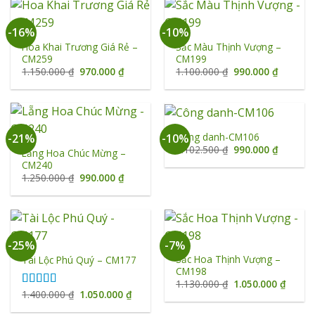
950.000 ₫.
-16%
-10%
Hoa Khai Trương Giá Rẻ –
Sắc Màu Thịnh Vượng –
CM259
CM199
Giá
Giá
Giá
Giá
1.150.000
₫
970.000
₫
1.100.000
₫
990.000
₫
gốc
hiện
gốc
hiện
là:
tại
là:
tại
1.150.000 ₫.
là:
1.100.000 ₫.
là:
970.000 ₫.
990.000 
Công danh-CM106
-21%
-10%
Giá
Giá
1.102.500
₫
990.000
₫
Lẵng Hoa Chúc Mừng –
gốc
hiện
CM240
là:
tại
1.102.500 ₫.
là:
Giá
Giá
1.250.000
₫
990.000
₫
990.000 
gốc
hiện
là:
tại
1.250.000 ₫.
là:
990.000 ₫.
-25%
-7%
Sắc Hoa Thịnh Vượng –
Tài Lộc Phú Quý – CM177
CM198
Giá
Giá
1.130.000
₫
1.050.000
₫
gốc
hiện
Giá
Giá
1.400.000
₫
1.050.000
₫
Được xếp
là:
tại
gốc
hiện
hạng
5.00
5
1.130.000 ₫.
là:
là:
tại