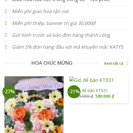
Miễn phí giao hoa tận nơi
Miễn phí thiệp, banner trị giá 30,000đ
Gửi hình trước và báo đơn hàng thành công
Giảm 5% đơn hàng đầu với mã khuyến mãi: KATY5
HOA CHÚC MỪNG
Xem tất cả
Giỏ để bàn KT031
-27%
-21%
Giá
Giá
735.000
₫
580.000
₫
gốc
hiện
là:
tại
735.000 ₫.
là:
580.000 ₫