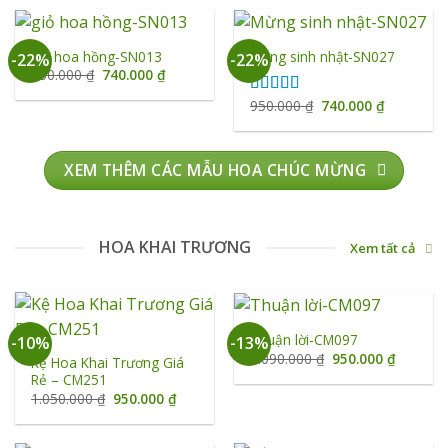
950.000 ₫.
là:
950.000 ₫.
là:
740.000 ₫.
740.000 ₫
giỏ hoa hồng-SN013
Mừng sinh nhật-SN027
-22%
-22%
Giá
Giá
950.000
₫
740.000
₫
gốc
hiện
là:
tại
Giá
Giá
950.000
₫
740.000
₫
Được xếp
950.000 ₫.
là:
gốc
hiện
hạng
5.00
5
740.000 ₫.
là:
tại
sao
950.000 ₫.
là:
740.000 ₫
XEM THÊM CÁC MẪU HOA CHÚC MỪNG
HOA KHAI TRƯƠNG
Xem tất cả
Thuận lời-CM097
-10%
-13%
Giá
Giá
1.090.000
₫
950.000
₫
Kệ Hoa Khai Trương Giá
gốc
hiện
Rẻ – CM251
là:
tại
1.090.000 ₫.
là:
Giá
Giá
1.050.000
₫
950.000
₫
950.000 
gốc
hiện
là:
tại
1.050.000 ₫.
là: