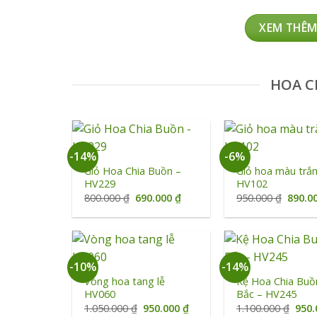
1.29
XEM THÊM
HOA C
+
+
-14%
-6%
Giỏ Hoa Chia Buồn –
Giỏ hoa màu trắ
HV229
HV102
Giá
Giá
Giá
800.000
₫
690.000
₫
950.000
₫
890.0
gốc
hiện
gốc
là:
tại
là:
800.000 ₫.
là:
950.00
690.000 ₫.
+
+
-10%
-14%
Vòng hoa tang lễ
Kệ Hoa Chia Buồ
HV060
Bắc – HV245
Giá
Giá
Giá
1.050.000
₫
950.000
₫
1.100.000
₫
950