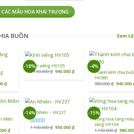
0.000 ₫.
là:
1.290.000 ₫.
là:
1.090.000 ₫.
1.100.000 ₫.
 CÁC MẪU HOA KHAI TRƯƠNG
HIA BUỒN
Xem tấ
+
+
Kính viếng HV105
-18%
-4%
Giá
Giá
1.150.000
₫
940.000
₫
ng
Thành kính chia buồ
gốc
hiện
HV080
là:
tại
Giá
Giá
00
₫
980.000
₫
940.000
1.150.000 ₫.
là:
hiện
gốc
940.000 ₫.
tại
là:
0 ₫.
là:
980.000 ₫
890.000 ₫.
+
+
An Nhiên – HV237
-14%
-15%
n Miền
Vòng hoa tang mà
vàng HV104
Giá
Giá
1.100.000
₫
950.000
₫
Được xếp
Giá
Giá
.000
₫
1.150.000
₫
980.00
gốc
hiện
hạng
5.00
5