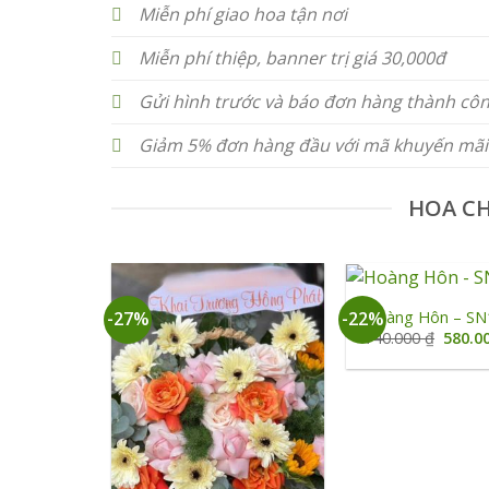
Miễn phí giao hoa tận nơi
Miễn phí thiệp, banner trị giá 30,000đ
Gửi hình trước và báo đơn hàng thành cô
Giảm 5% đơn hàng đầu với mã khuyến mãi
HOA C
+
Hoàng Hôn – SN
-27%
-22%
Giá
740.000
₫
580.0
gốc
là:
740.00