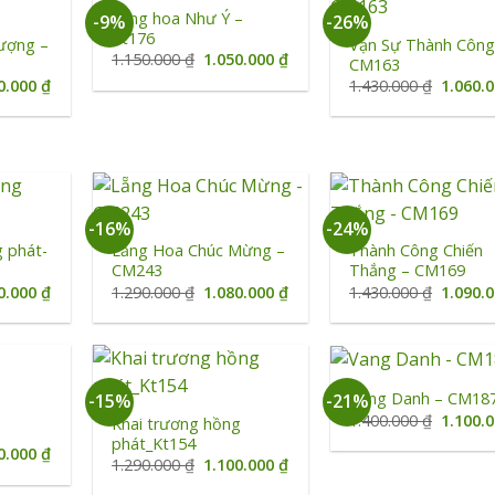
Lẵng hoa Như Ý –
-9%
-26%
Kt176
ượng –
Vạn Sự Thành Công
Giá
Giá
1.150.000
₫
1.050.000
₫
CM163
gốc
hiện
Giá
Giá
0.000
₫
1.430.000
₫
1.060.
là:
tại
hiện
gốc
1.150.000 ₫.
là:
tại
là:
1.050.000 ₫.
0.000 ₫.
là:
1.430.0
1.050.000 ₫.
+
+
-16%
-24%
g phát-
Lẵng Hoa Chúc Mừng –
Thành Công Chiến
CM243
Thắng – CM169
Giá
Giá
Giá
Giá
0.000
₫
1.290.000
₫
1.080.000
₫
1.430.000
₫
1.090.
hiện
gốc
hiện
gốc
tại
là:
tại
là:
5.000 ₫.
là:
1.290.000 ₫.
là:
1.430.0
1.080.000 ₫.
1.080.000 ₫.
+
+
Vang Danh – CM18
-15%
-21%
Giá
1.400.000
₫
1.100.
Khai trương hồng
gốc
phát_Kt154
là:
Giá
0.000
₫
Giá
Giá
1.290.000
₫
1.100.000
₫
1.400.0
hiện
gốc
hiện
tại
là:
tại