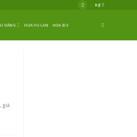
0
₫
ỂU DÁNG
HOA VU LAN
HOA 8/3
 giá