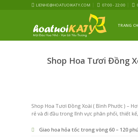
Skip
LIENHE@HOATUOIKATY.COM
07:00 - 22:00
to
content
TRANG C
Shop Hoa Tươi Đồng Xo
Shop Hoa Tươi Đồng Xoài ( Bình Phước ) – Hơn
rẻ và đi đầu trong lĩnh vực phân phối, thiết kế
Giao hoa hỏa tốc trong vòng 60 – 120 ph