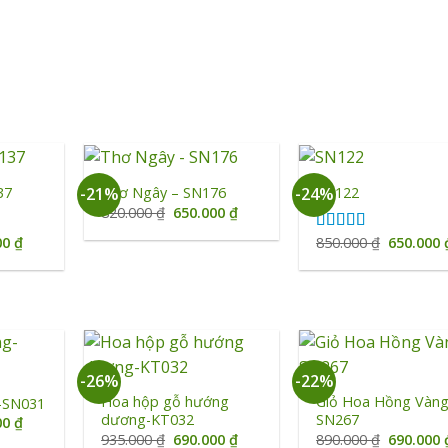
+
+
37
Thơ Ngây – SN176
SN122
-21%
-24%
Giá
Giá
820.000
₫
650.000
₫
gốc
hiện
là:
tại
Giá
Giá
00
₫
850.000
₫
650.000
Được xếp
820.000 ₫.
là:
hiện
gốc
hạng
5.00
5
650.000 ₫.
tại
là:
sao
0 ₫.
là:
850.000 ₫
650.000 ₫.
+
+
-26%
-22%
Hoa hộp gỗ hướng
Giỏ Hoa Hồng Vàng
-SN031
dương-KT032
SN267
Giá
00
₫
hiện
Giá
Giá
Giá
935.000
₫
690.000
₫
890.000
₫
690.000