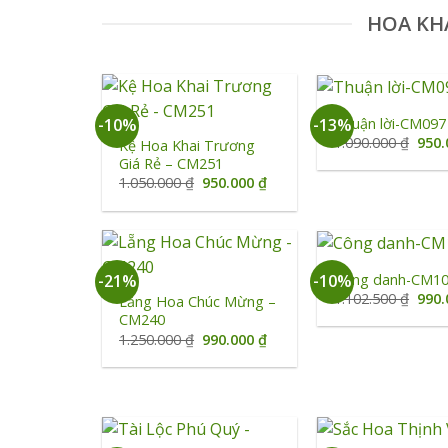
HOA KH
+
+
Thuận lời-CM097
-10%
-13%
Giá
1.090.000
₫
950
Kệ Hoa Khai Trương
gốc
Giá Rẻ – CM251
là:
Giá
Giá
1.050.000
₫
950.000
₫
1.09
gốc
hiện
là:
tại
1.050.000 ₫.
là:
950.000 ₫.
+
+
Công danh-CM1
-21%
-10%
Giá
1.102.500
₫
990
Lẵng Hoa Chúc Mừng –
gốc
CM240
là:
Giá
Giá
1.250.000
₫
990.000
₫
1.10
gốc
hiện
là:
tại
1.250.000 ₫.
là:
990.000 ₫.
+
+