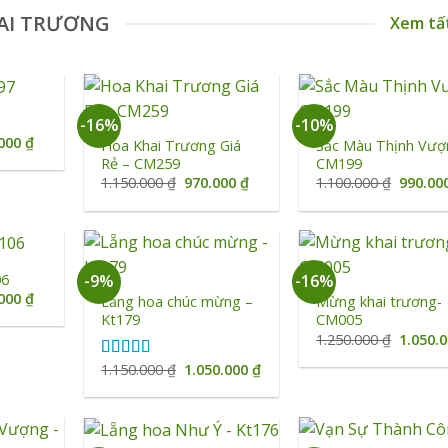
AI TRƯƠNG
Xem tấ
+
+
-16%
-10%
Giá
.000
₫
Hoa Khai Trương Giá
Sắc Màu Thịnh Vượ
hiện
Rẻ – CM259
CM199
tại
Giá
Giá
Giá
1.150.000
₫
970.000
₫
1.100.000
₫
990.00
0.000 ₫.
là:
gốc
hiện
gốc
950.000 ₫.
là:
tại
là:
1.150.000 ₫.
là:
1.100.0
970.000 ₫.
+
+
06
-9%
-16%
Giá
.000
₫
Lẵng hoa chúc mừng –
Mừng khai trương-
hiện
Kt179
CM005
tại
Giá
1.250.000
₫
1.050.
2.500 ₫.
là:
gốc
990.000 ₫.
là:
Giá
Giá
1.150.000
₫
1.050.000
₫
Được xếp
1.250.0
gốc
hiện
hạng
5.00
5
là:
tại
sao
1.150.000 ₫.
là:
1.050.000 ₫.
+
+