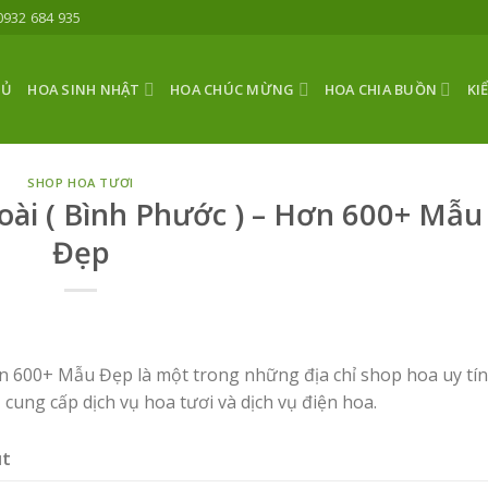
0932 684 935
HỦ
HOA SINH NHẬT
HOA CHÚC MỪNG
HOA CHIA BUỒN
KI
SHOP HOA TƯƠI
ài ( Bình Phước ) – Hơn 600+ Mẫu
Đẹp
 600+ Mẫu Đẹp là một trong những địa chỉ shop hoa uy tín,
, cung cấp dịch vụ hoa tươi và dịch vụ điện hoa.
út