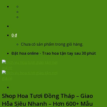
Skip
lienhe@hoatuoikaty.com
to
07:00 - 22:00
content
0932 684 935
0
₫
Chưa có sản phẩm trong giỏ hàng.
Đặt hoa online - Trao hoa tận tay sau 30 phút
Shop hoa tươi
Shop Hoa Tươi Đồng Tháp – Giao
Trang chủ
Hoa sinh nhật
Hoa Siêu Nhanh – Hơn 600+ Mẫu
Chọn hoa theo giá