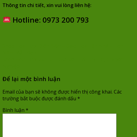
Thông tin chi tiết, xin vui lòng liên hệ:
Hotline: 0973 200 793
Shop Hoa Tươi Điện Biên – Giao Hoa Tận Nhà – Hơn
600+ Mẫu Đẹp
Shop Hoa Tươi Gia Lai – Giá Siêu Tốt, Uy Tín, Chuyên
Nghiệp
Để lại một bình luận
Email của bạn sẽ không được hiển thị công khai.
Các
trường bắt buộc được đánh dấu
*
Bình luận
*