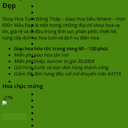
Đẹp
Dưới 500,000đ
500,000đ – 700,000đ
700,000đ – 900,000đ
Shop Hoa Tươi Đồng Tháp – Giao Hoa Siêu Nhanh – Hơn
900,000đ – 1,100,000đ
600+ Mẫu Đẹp là một trong những địa chỉ shop hoa uy
1,100,000đ – 1,500,000đ
tín, giá rẻ và đi đầu trong lĩnh vực phân phối, thiết kế,
1,500,000đ – 2,000,000đ
cung cấp dịch vụ hoa tươi và dịch vụ điện hoa.
Trên 2,000,000đ
Giao hoa hỏa tốc trong vòng 60 – 120 phút
Chọn hoa theo mẫu
Miễn phí giao hoa tận nơi
Hoa bó
Miễn phí thiệp, banner trị giá 30,000đ
Hoa cao cấp
Gửi hình trước và báo đơn hàng thành công
Hoa siêu to khổng lồ
Giảm 5% đơn hàng đầu với mã khuyến mãi: KATY5
Lan hồ điệp
Hoa chúc mừng
Hoa chúc mừng
Xem tất cả
Chọn hoa theo giá
Dưới 500,000đ
-27%
500,000đ – 700,000đ
700,000đ – 900,000đ
+
900,000đ – 1,100,000đ
Xem nhanh
1,100,000đ – 1,500,000đ
1,500,000đ – 2,000,000đ
Nàng Thơ 2 – SN163