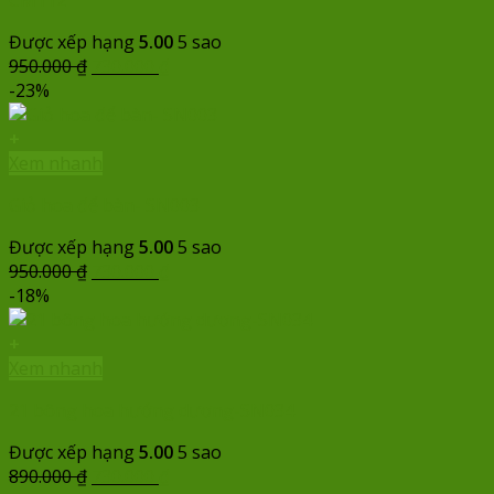
CM112
Được xếp hạng
5.00
5 sao
Giá
Giá
950.000
₫
730.000
₫
gốc
hiện
-23%
là:
tại
950.000 ₫.
là:
+
730.000 ₫.
Xem nhanh
Giỏ hoa để bàn- SN003
Được xếp hạng
5.00
5 sao
Giá
Giá
950.000
₫
730.000
₫
gốc
hiện
-18%
là:
tại
950.000 ₫.
là:
+
730.000 ₫.
Xem nhanh
21 bông hoa hướng dương-SN034
Được xếp hạng
5.00
5 sao
Giá
Giá
890.000
₫
730.000
₫