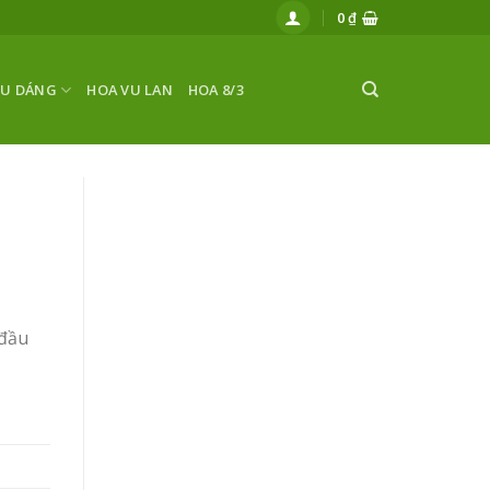
0
₫
ỂU DÁNG
HOA VU LAN
HOA 8/3
 đầu