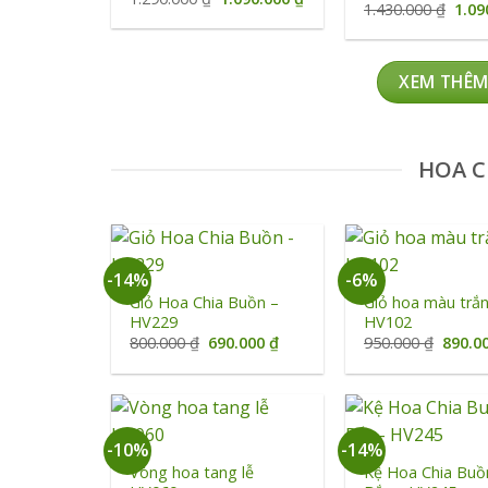
Được xếp
Giá
1.430.000
₫
1.09
gốc
hiện
hạng
5.00
gốc
là:
tại
5 sao
là:
1.290.000 ₫.
là:
1.43
1.090.000 ₫.
XEM THÊM
HOA C
+
+
-14%
-6%
Giỏ Hoa Chia Buồn –
Giỏ hoa màu trắ
HV229
HV102
Giá
Giá
Giá
800.000
₫
690.000
₫
950.000
₫
890.0
gốc
hiện
gốc
là:
tại
là:
800.000 ₫.
là:
950.00
690.000 ₫.
+
+
-10%
-14%
Vòng hoa tang lễ
Kệ Hoa Chia Buồ