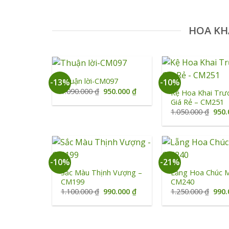
HOA KH
+
+
Thuận lời-CM097
-13%
-10%
Giá
Giá
1.090.000
₫
950.000
₫
Kệ Hoa Khai Trư
gốc
hiện
Giá Rẻ – CM251
là:
tại
Giá
1.050.000
₫
950
1.090.000 ₫.
là:
gốc
950.000 ₫.
là:
1.05
+
+
-10%
-21%
Sắc Màu Thịnh Vượng –
Lẵng Hoa Chúc 
CM199
CM240
Giá
Giá
Giá
1.100.000
₫
990.000
₫
1.250.000
₫
990
gốc
hiện
gốc
là:
tại
là:
1.100.000 ₫.
là:
1.25
990.000 ₫.