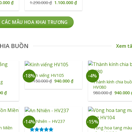
Giá
Giá
Giá
0.000
₫
1.290.000
₫
1.100.000
₫
1.400.0
hiện
gốc
hiện
tại
là:
tại
0.000 ₫.
là:
1.290.000 ₫.
là:
1.090.000 ₫.
1.100.000 ₫.
 CÁC MẪU HOA KHAI TRƯƠNG
HIA BUỒN
Xem tấ
+
+
Kính viếng HV105
-18%
-4%
Giá
Giá
1.150.000
₫
940.000
₫
ng
Thành kính chia buồ
gốc
hiện
HV080
là:
tại
Giá
Giá
00
₫
980.000
₫
940.000
1.150.000 ₫.
là:
hiện
gốc
940.000 ₫.
tại
là:
0 ₫.
là:
980.000 ₫
890.000 ₫.
+
+
An Nhiên – HV237
-14%
-15%
n Miền
Vòng hoa tang mà