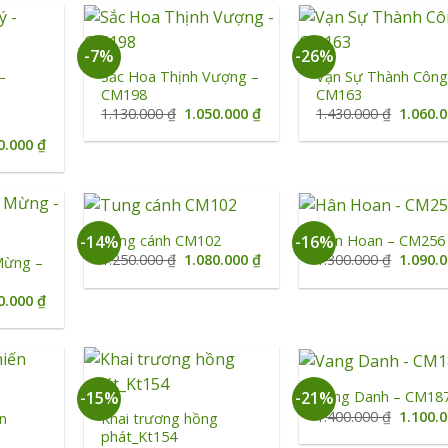
+
+
-7%
-26%
–
Sắc Hoa Thịnh Vượng –
Vạn Sự Thành Công
CM198
CM163
Giá
Giá
Giá
1.130.000
₫
1.050.000
₫
1.430.000
₫
1.060.
gốc
hiện
gốc
là:
tại
là:
Giá
0.000
₫
1.130.000 ₫.
là:
1.430.0
hiện
1.050.000 ₫.
tại
0.000 ₫.
là:
1.050.000 ₫.
+
+
Tung cánh CM102
Hân Hoan – CM256
-14%
-16%
Giá
Giá
Giá
1.250.000
₫
1.080.000
₫
1.300.000
₫
1.090.
Mừng –
gốc
hiện
gốc
là:
tại
là:
Giá
0.000
₫
1.250.000 ₫.
là:
1.300.0
hiện
1.080.000 ₫.
tại
0.000 ₫.
là:
1.080.000 ₫.
+
+
Vang Danh – CM18
-15%
-21%
Giá
1.400.000
₫
1.100.
n
Khai trương hồng
gốc
phát_Kt154
là: