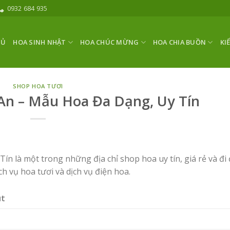
0932 684 935
HỦ
HOA SINH NHẬT
HOA CHÚC MỪNG
HOA CHIA BUỒN
KI
SHOP HOA TƯƠI
An – Mẫu Hoa Đa Dạng, Uy Tín
n là một trong những địa chỉ shop hoa uy tín, giá rẻ và đi
ch vụ hoa tươi và dịch vụ điện hoa.
út