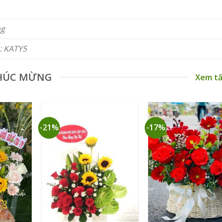
ng
: KATY5
HÚC MỪNG
Xem tấ
-21%
-17%
+
+