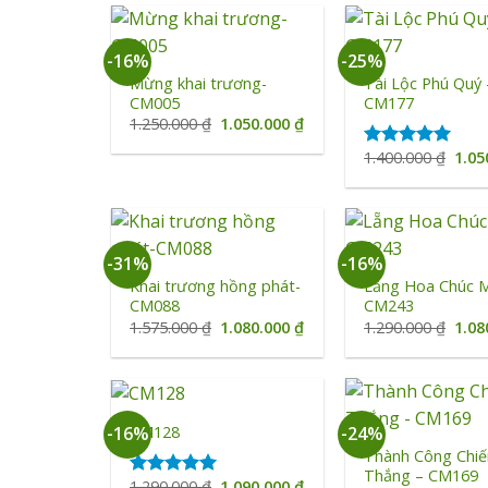
+
+
-16%
-25%
Mừng khai trương-
Tài Lộc Phú Quý 
CM005
CM177
Giá
Giá
1.250.000
₫
1.050.000
₫
gốc
hiện
là:
tại
Giá
1.400.000
₫
1.05
Được xếp
1.250.000 ₫.
là:
gốc
hạng
5.00
1.050.000 ₫.
là:
5 sao
1.40
+
+
-31%
-16%
Khai trương hồng phát-
Lẵng Hoa Chúc 
CM088
CM243
Giá
Giá
Giá
1.575.000
₫
1.080.000
₫
1.290.000
₫
1.08
gốc
hiện
gốc
là:
tại
là:
1.575.000 ₫.
là:
1.29
1.080.000 ₫.
+
+
CM128
-16%
-24%
Thành Công Chiế
Thắng – CM169
Giá
Giá
1.290.000
₫
1.090.000
₫