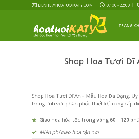
Skip
LIENHE@HOATUOIKATY.COM
07:00 - 22:00
to
content
TRANG C
Shop Hoa Tươi Dĩ 
Shop Hoa Tươi Dĩ An – Mẫu Hoa Đa Dạng, Uy Tí
trong lĩnh vực phân phối, thiết kế, cung cấp dị
Giao hoa hỏa tốc trong vòng 60 – 120 ph
Miễn phí giao hoa tận nơi