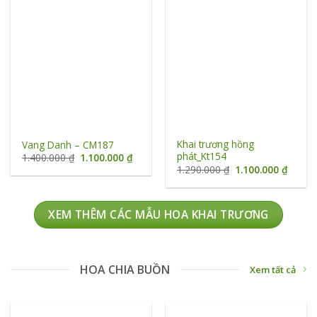
Khai trương hồng
Vang Danh – CM187
phát_Kt154
Giá
Giá
1.400.000
₫
1.100.000
₫
gốc
hiện
Giá
Giá
1.290.000
₫
1.100.000
₫
là:
tại
gốc
hiện
1.400.000 ₫.
là:
là:
tại
1.100.000 ₫.
1.290.000 ₫.
là:
1.100.
XEM THÊM CÁC MẪU HOA KHAI TRƯƠNG
HOA CHIA BUỒN
Xem tất cả