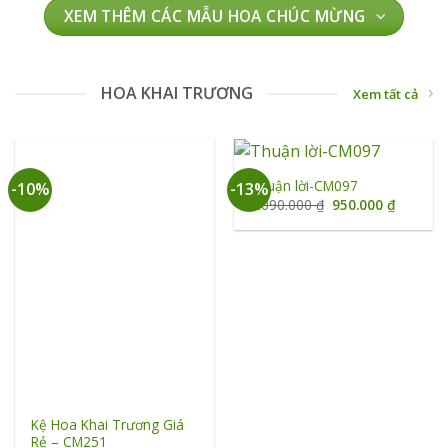
740.000 ₫.
XEM THÊM CÁC MẪU HOA CHÚC MỪNG
HOA KHAI TRƯƠNG
Xem tất cả
Thuận lời-CM097
-10%
-13%
Giá
Giá
1.090.000
₫
950.000
₫
gốc
hiện
là:
tại
1.090.000 ₫.
là:
950.000 
Kệ Hoa Khai Trương Giá
Rẻ – CM251