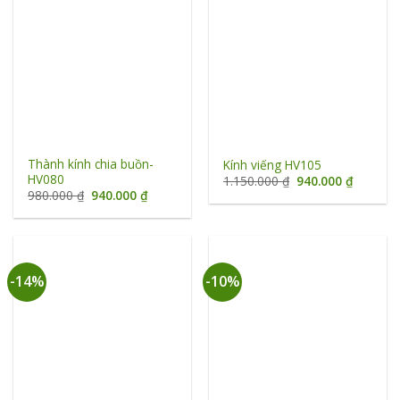
Thành kính chia buồn-
Kính viếng HV105
HV080
Giá
Giá
1.150.000
₫
940.000
₫
gốc
hiện
Giá
Giá
980.000
₫
940.000
₫
là:
tại
gốc
hiện
1.150.000 ₫.
là:
là:
tại
940.000 
980.000 ₫.
là:
940.000 ₫.
-14%
-10%