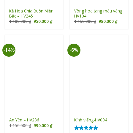
Kệ Hoa Chia Buồn Miền
Vòng hoa tang màu vàng
Bắc – HV245
HV104
Giá
Giá
Giá
Giá
1.100.000
₫
950.000
₫
1.150.000
₫
980.000
₫
gốc
hiện
gốc
hiện
là:
tại
là:
tại
1.100.000 ₫.
là:
1.150.000 ₫.
là:
950.000 ₫.
980.000 
-14%
-6%
An Yên – HV236
Kính viếng-HV004
Giá
Giá
1.150.000
₫
990.000
₫
gốc
hiện
là:
tại