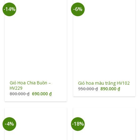
-14%
-6%
Giỏ Hoa Chia Buồn –
Giỏ hoa màu trắng HV102
HV229
Giá
Giá
950.000
₫
890.000
₫
gốc
hiện
Giá
Giá
800.000
₫
690.000
₫
là:
tại
gốc
hiện
950.000 ₫.
là:
là:
tại
890.000 ₫
800.000 ₫.
là:
690.000 ₫.
-4%
-18%