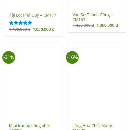
Vạn Sự Thành Công –
Tài Lộc Phú Quý – CM177
CM163
Giá
Giá
1.430.000
₫
1.060.000
₫
gốc
hiện
Giá
Giá
1.400.000
₫
1.050.000
₫
Được xếp
là:
tại
gốc
hiện
hạng
5.00
1.430.000 ₫.
là:
là:
tại
5 sao
1.060.
1.400.000 ₫.
là:
1.050.000 ₫.
-31%
-16%
Khai trương hồng phát-
Lẵng Hoa Chúc Mừng –