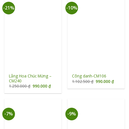
-21%
-10%
Lẵng Hoa Chúc Mừng –
Công danh-CM106
CM240
Giá
Giá
1.102.500
₫
990.000
₫
gốc
hiện
Giá
Giá
1.250.000
₫
990.000
₫
là:
tại
gốc
hiện
1.102.500 ₫.
là:
là:
tại
990.000 
1.250.000 ₫.
là:
990.000 ₫.
-7%
-9%