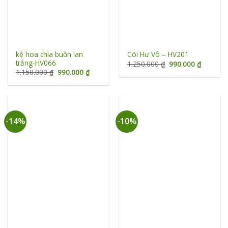
kệ hoa chia buồn lan
Cõi Hư Vô – HV201
trắng-HV066
Giá
Giá
1.250.000
₫
990.000
₫
gốc
hiện
Giá
Giá
1.150.000
₫
990.000
₫
là:
tại
gốc
hiện
1.250.000 ₫.
là:
là:
tại
990.000 
1.150.000 ₫.
là:
990.000 ₫.
-14%
-10%