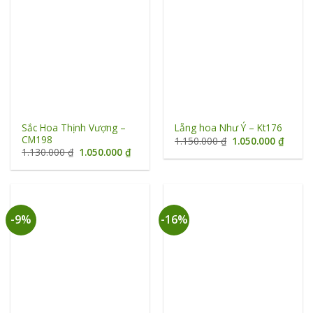
Sắc Hoa Thịnh Vượng –
Lẵng hoa Như Ý – Kt176
CM198
Giá
Giá
1.150.000
₫
1.050.000
₫
gốc
hiện
Giá
Giá
1.130.000
₫
1.050.000
₫
là:
tại
gốc
hiện
1.150.000 ₫.
là:
là:
tại
1.050.
1.130.000 ₫.
là:
1.050.000 ₫.
-9%
-16%