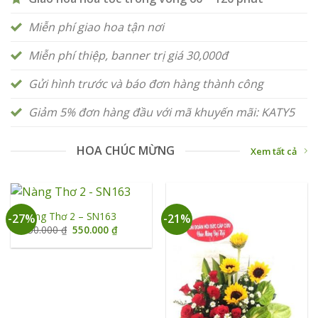
Miễn phí giao hoa tận nơi
Miễn phí thiệp, banner trị giá 30,000đ
Gửi hình trước và báo đơn hàng thành công
Giảm 5% đơn hàng đầu với mã khuyến mãi: KATY5
HOA CHÚC MỪNG
Xem tất cả
Nàng Thơ 2 – SN163
-27%
-21%
Giá
Giá
750.000
₫
550.000
₫
gốc
hiện
là:
tại
750.000 ₫.
là:
550.000 ₫.