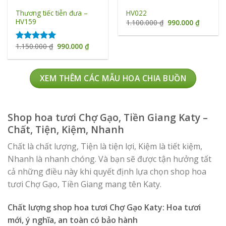
Thương tiếc tiễn đưa –
HV022
HV159
Giá
Giá
1.100.000
₫
990.000
₫
gốc
hiện
là:
tại
1.100.000 ₫.
là:
Giá
Giá
1.150.000
₫
990.000
₫
Được xếp
990.000 
gốc
hiện
hạng
5.00
là:
tại
5 sao
1.150.000 ₫.
là:
990.000 ₫.
XEM THÊM CÁC MẪU HOA CHIA BUỒN
Shop hoa tươi Chợ Gạo, Tiền Giang Katy –
Chất, Tiện, Kiệm, Nhanh
Chất là chất lượng, Tiện là tiện lợi, Kiệm là tiết kiệm,
Nhanh là nhanh chóng. Và bạn sẽ được tận hưởng tất
cả những điều này khi quyết định lựa chọn shop hoa
tươi Chợ Gạo, Tiền Giang mang tên Katy.
Chất lượng shop hoa tươi Chợ Gạo Katy: Hoa tươi
mới, ý nghĩa, an toàn có bảo hành