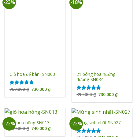
-23%
-18%
21 bông hoa hướng
Giỏ hoa để bàn- SN003
dương-SN034
Giá
Giá
950.000
₫
730.000
₫
Được xếp
gốc
hiện
Giá
Giá
890.000
₫
730.000
₫
hạng
5.00
Được xếp
là:
tại
gốc
hiện
5 sao
hạng
5.00
950.000 ₫.
là:
là:
tại
730.000 ₫.
5 sao
890.000 ₫.
là:
730.000 ₫
giỏ hoa hồng-SN013
Mừng sinh nhật-SN027
-22%
-22%
Giá
Giá
950.000
₫
740.000
₫
gốc
hiện
là:
tại