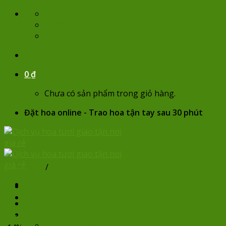
Skip
lienhe@hoatuoikaty.com
to
07:00 - 22:00
content
0932 684 935
0
₫
Chưa có sản phẩm trong giỏ hàng.
Đặt hoa online - Trao hoa tận tay sau 30 phút
Trang chủ
/
Hoa chia buồn
Trang chủ
Hoa sinh nhật
Lọc
Chọn hoa theo giá