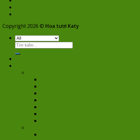
Hoa cầm tay cô dâu
Hoa trái cây
Lan hồ điệp
Copyright 2026 ©
Hoa tươi Katy
Tìm
kiếm:
Trang chủ
Hoa sinh nhật
Chọn hoa theo giá
Dưới 500,000đ
500,000đ – 700,000đ
700,000đ – 900,000đ
900,000đ – 1,100,000đ
1,100,000đ – 1,500,000đ
1,500,000đ – 2,000,000đ
Trên 2,000,000đ
Chọn hoa theo mẫu
Hoa bó