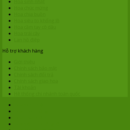
Hoa sinh nhật
Hoa chúc mừng
Hoa chia buồn
Hoa siêu to khổng lồ
Hoa cầm tay cô dâu
Hoa trái cây
Lan hồ điệp
Hỗ trợ khách hàng
Giới thiệu
Chính sách bảo mật
Chính sách đổi trả
Chính sách giao hoa
Tài khoản
Hệ thống chi nhánh toàn quốc
Hoa sinh nhật
Hoa chúc mừng
Hoa chia buồn
Hoa siêu to khổng lồ