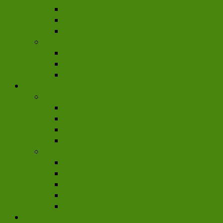
1,100,000đ – 1,500,000đ
1,500,000đ – 2,000,000đ
Trên 2,000,000đ
Chọn hoa theo mẫu
Vòng hoa công giáo
Giỏ trái cây
Kiểu miền bắc
Kiểu dáng
Nổi bật
Hoa bó
Hoa hộp giấy
Hoa hộp gỗ
Bó hoa trái cây
Mua nhiều
Hoa cầm tay cô dâu
Hoa siêu to khổng lồ
Hoa cắm bình
Hoa trái cây
Lan hồ điệp
Hoa Vu Lan