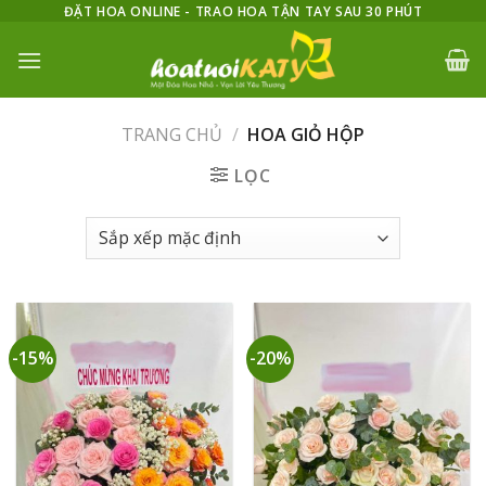
Skip
ĐẶT HOA ONLINE - TRAO HOA TẬN TAY SAU 30 PHÚT
to
content
TRANG CHỦ
/
HOA GIỎ HỘP
LỌC
-15%
-20%