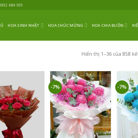
0932 684 935
HỦ
HOA SINH NHẬT
HOA CHÚC MỪNG
HOA CHIA BUỒN
KI
Hiển thị 1–36 của 858 kế
-7%
-7%