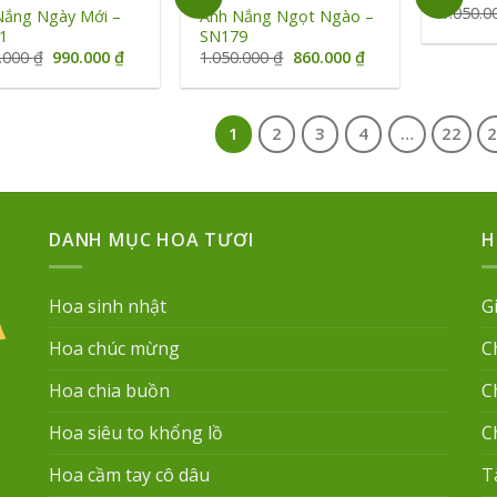
1.050.
Nắng Ngày Mới –
Ánh Nắng Ngọt Ngào –
1
SN179
Giá
Giá
Giá
Giá
0.000
₫
990.000
₫
1.050.000
₫
860.000
₫
gốc
hiện
gốc
hiện
là:
tại
là:
tại
1.200.000 ₫.
là:
1.050.000 ₫.
là:
990.000 ₫.
860.000 ₫.
1
2
3
4
…
22
DANH MỤC HOA TƯƠI
H
Hoa sinh nhật
G
Hoa chúc mừng
C
Hoa chia buồn
C
Hoa siêu to khổng lồ
C
Hoa cầm tay cô dâu
T