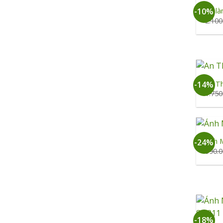
An l
-10%
2.10
+
An T
-14%
1.75
+
Ánh 
-24%
990.
+
-18%