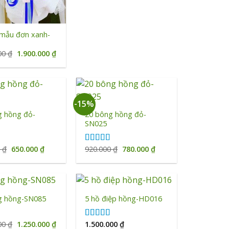
 mẫu đơn xanh-
Giá
Giá
000
₫
1.900.000
₫
gốc
hiện
là:
tại
2.050.000 ₫.
là:
1.900.000 ₫.
+
-15%
g hồng đỏ-
20 bông hồng đỏ-
SN025
Giá
Giá
Giá
Giá
0
₫
650.000
₫
920.000
₫
780.000
₫
ếp
Được xếp
gốc
hiện
gốc
hiện
00
5
hạng
5.00
5
là:
tại
là:
tại
sao
850.000 ₫.
là:
920.000 ₫.
là:
650.000 ₫.
780.000 ₫.
+
g hồng-SN085
5 hồ điệp hồng-HD016
Giá
Giá
000
₫
1.250.000
₫
1.500.000
₫
ếp
Được xếp