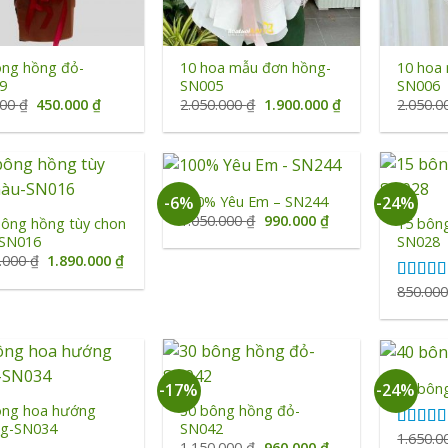
+
+
ông hồng đỏ-
10 hoa mẫu đơn hồng-
10 hoa
9
SN005
SN006
Giá
Giá
Giá
Giá
000
₫
450.000
₫
2.050.000
₫
1.900.000
₫
2.050.
gốc
hiện
gốc
hiện
là:
tại
là:
tại
600.000 ₫.
là:
2.050.000 ₫.
là:
450.000 ₫.
1.900.000 ₫.
+
+
100% Yêu Em – SN244
-6%
-24%
Giá
Giá
1.050.000
₫
990.000
₫
bông hồng tùy chon
15 bôn
gốc
hiện
SN016
SN028
là:
tại
Giá
Giá
0.000
₫
1.890.000
₫
1.050.000 ₫.
là:
gốc
hiện
990.000 ₫.
là:
tại
850.00
Được x
1.900.000 ₫.
là:
hạng
5.
1.890.000 ₫.
sao
+
+
40 bôn
-17%
-24%
ông hoa hướng
30 bông hồng đỏ-
g-SN034
SN042
1.650.
Được x
Giá
Giá
1.150.000
₫
960.000
₫