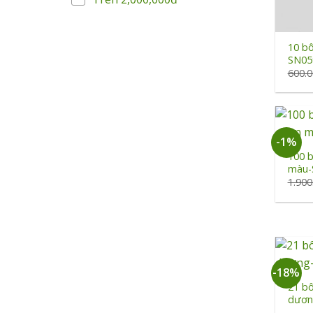
+
10 b
SN05
600.
+
-1%
100 
màu-
1.90
+
-18%
21 b
dươn