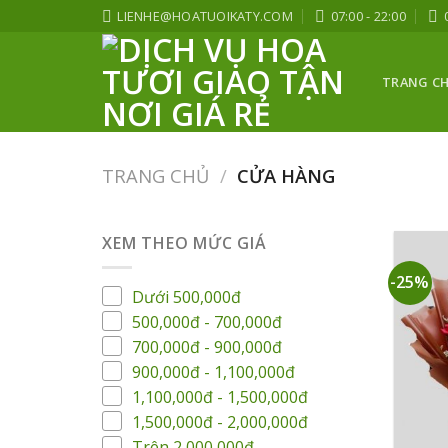
Skip
LIENHE@HOATUOIKATY.COM
07:00 - 22:00
to
content
TRANG C
TRANG CHỦ
/
CỬA HÀNG
XEM THEO MỨC GIÁ
-25%
Dưới 500,000đ
500,000đ - 700,000đ
700,000đ - 900,000đ
900,000đ - 1,100,000đ
1,100,000đ - 1,500,000đ
1,500,000đ - 2,000,000đ
Trên 2,000,000đ