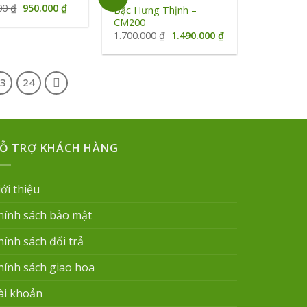
Giá
Giá
000
₫
950.000
₫
Bậc Hưng Thịnh –
gốc
hiện
CM200
là:
tại
Giá
Giá
1.700.000
₫
1.490.000
₫
1.050.000 ₫.
là:
gốc
hiện
950.000 ₫.
là:
tại
1.700.000 ₫.
là:
1.490.000 ₫.
23
24
Ỗ TRỢ KHÁCH HÀNG
iới thiệu
hính sách bảo mật
hính sách đổi trả
hính sách giao hoa
ài khoản