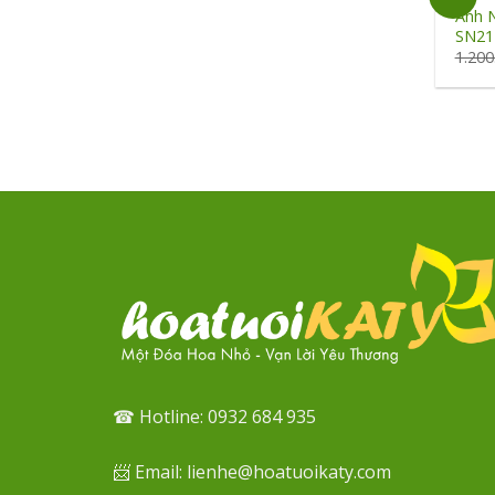
Ánh 
SN21
1.20
☎ Hotline: 0932 684 935
📨 Email: lienhe@hoatuoikaty.com